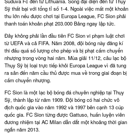
Suduva Fc đến từ Lithuania. Song đại diện đến từ Thụy
Sỹ thất bại với tổng tỉ số 1-4. Ngoài việc mất một khoản
thu lớn nếu được chơi tại Europa League, FC Sion phải
thanh toán khoản phạt 203.000 Bảng ngay lập tức.
Đây không phải lần đầu tiên FC Sion vi phạm luật chơi
từ UEFA và cả FIFA. Năm 2008, đội bóng này đăng kí
thi đấu quá số lượng cho phép và bị phạt cấm chuyển
nhượng trong vòng hai năm. Mùa giải 11/12, câu lạc bộ
Thụy Sỹ bị loại trực tiếp khỏi Europa League vì đã tung
ra sân đến năm cầu thủ được mua về trong giai đoạn bị
cấm chuyển nhượng.
FC Sion là một lạc bộ bóng đá chuyên nghiệp tại Thụy
Sỹ, thành lập từ năm 1909. Đội bóng có hai chức vô
địch quốc gia vào năm 1992 và 1997 bên cạnh 13 cúp
quốc gia. FC Sion từng được Gattuso, huấn luyện viên
đương nhiệm tại AC Milan dẫn dắt một khoảng thời gian
ngắn năm 2013.