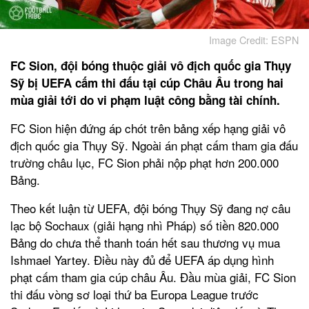
Image Credit: ESPN
FC Sion, đội bóng thuộc giải vô địch quốc gia Thụy
Sỹ bị UEFA cấm thi đấu tại cúp Châu Âu trong hai
mùa giải tới do vi phạm luật công bằng tài chính.
FC Sion hiện đứng áp chót trên bảng xếp hạng giải vô
địch quốc gia Thụy Sỹ. Ngoài án phạt cấm tham gia đấu
trường châu lục, FC Sion phải nộp phạt hơn 200.000
Bảng.
Theo kết luận từ UEFA, đội bóng Thụy Sỹ đang nợ câu
lạc bộ Sochaux (giải hạng nhì Pháp) số tiền 820.000
Bảng do chưa thể thanh toán hết sau thương vụ mua
Ishmael Yartey. Điều này đủ để UEFA áp dụng hình
phạt cấm tham gia cúp châu Âu. Đầu mùa giải, FC Sion
thi đấu vòng sơ loại thứ ba Europa League trước