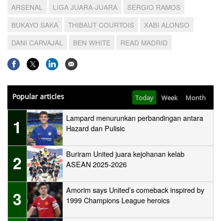
ARSENAL
LIGA JUARA-JUARA
SERGIO RAMOS
BUKAYO SAKA
THIBAUT COURTOIS
XABI ALONSO
DANI CARVAJAL
BEN WHITE
READ MADRID
Popular articles
Today
Week
Month
Lampard menurunkan perbandingan antara
1
Hazard dan Pulisic
Buriram United juara kejohanan kelab
2
ASEAN 2025-2026
Amorim says United’s comeback inspired by
3
1999 Champions League heroics