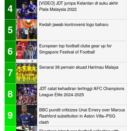
[VIDEO] JDT jumpa Kelantan di suku akhir
4
Piala Malaysia 2022
Kedah jawab kontroversi logo baharu
5
European top football clubs gear up for
6
Singapore Festival of Football
Senarai 38 pemain skuad Harimau Malaya
7
JDT catat kehadiran tertinggi AFC Champions
8
League Elite 2024-2025
BBC pundit criticizes Unai Emery over Marcus
9
Rashford substitution in Aston Villa–PSG
clash
Skechers introduces football collection with