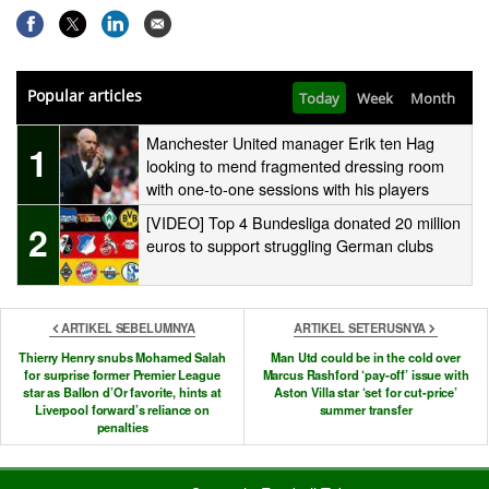
Popular articles
Today
Week
Month
Manchester United manager Erik ten Hag
1
looking to mend fragmented dressing room
with one-to-one sessions with his players
[VIDEO] Top 4 Bundesliga donated 20 million
2
euros to support struggling German clubs
ARTIKEL SEBELUMNYA
ARTIKEL SETERUSNYA
Thierry Henry snubs Mohamed Salah
Man Utd could be in the cold over
for surprise former Premier League
Marcus Rashford ‘pay-off’ issue with
star as Ballon d’Or favorite, hints at
Aston Villa star ‘set for cut-price’
Liverpool forward’s reliance on
summer transfer
penalties