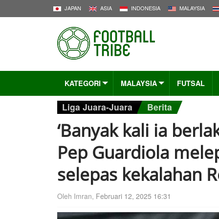
JAPAN
ASIA
INDONESIA
MALAYSIA
KATEGORI
MALAYSIA
FUTSAL
Liga Juara-Juara
Berita
‘Banyak kali ia berl
Pep Guardiola mel
selepas kekalahan R
Oleh Imran,
Februari 12, 2025 16:31