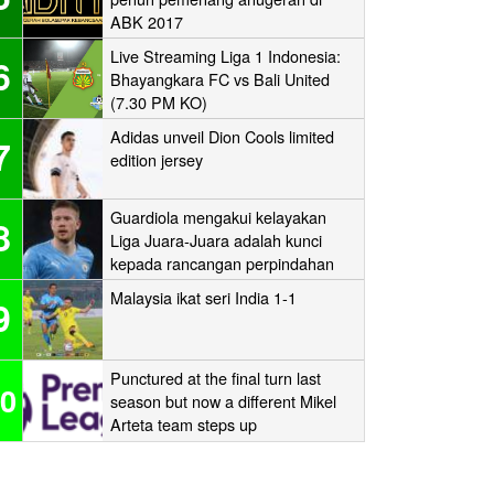
ABK 2017
Live Streaming Liga 1 Indonesia:
6
Bhayangkara FC vs Bali United
(7.30 PM KO)
Adidas unveil Dion Cools limited
7
edition jersey
Guardiola mengakui kelayakan
8
Liga Juara-Juara adalah kunci
kepada rancangan perpindahan
Man City
Malaysia ikat seri India 1-1
9
Punctured at the final turn last
0
season but now a different Mikel
Arteta team steps up