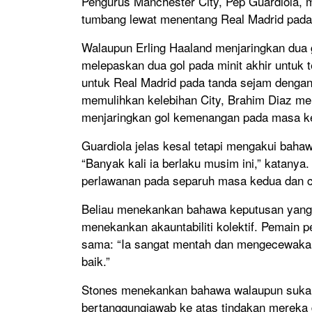
Pengurus Manchester City, Pep Guardiola,
tumbang lewat menentang Real Madrid pada 
Walaupun Erling Haaland menjaringkan dua g
melepaskan dua gol pada minit akhir untu
untuk Real Madrid pada tanda sejam dengan
memulihkan kelebihan City, Brahim Diaz 
menjaringkan gol kemenangan pada masa k
Guardiola jelas kesal tetapi mengakui bahaw
“Banyak kali ia berlaku musim ini,” katany
perlawanan pada separuh masa kedua dan cu
Beliau menekankan bahawa keputusan yang
menekankan akauntabiliti kolektif. Pemain 
sama: “Ia sangat mentah dan mengecewakan
baik.”
Stones menekankan bahawa walaupun sukar 
bertanggungjawab ke atas tindakan mereka d