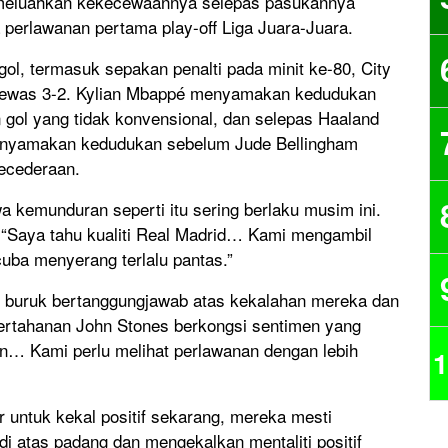
 meluahkan kekecewaannya selepas pasukannya
perlawanan pertama play-off Liga Juara-Juara.
ol, termasuk sepakan penalti pada minit ke-80, City
k tewas 3-2. Kylian Mbappé menyamakan kedudukan
 gol yang tidak konvensional, dan selepas Haaland
menyamakan kedudukan sebelum Jude Bellingham
ecederaan.
a kemunduran seperti itu sering berlaku musim ini.
a. “Saya tahu kualiti Real Madrid… Kami mengambil
ba menyerang terlalu pantas.”
 buruk bertanggungjawab atas kekalahan mereka dan
pertahanan John Stones berkongsi sentimen yang
… Kami perlu melihat perlawanan dengan lebih
1
untuk kekal positif sekarang, mereka mesti
i atas padang dan mengekalkan mentaliti positif