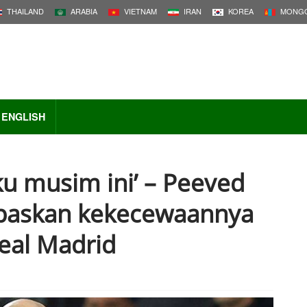
THAILAND
ARABIA
VIETNAM
IRAN
KOREA
MONGO
ENGLISH
aku musim ini’ – Peeved
epaskan kekecewaannya
eal Madrid