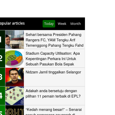
opular articles
Today
Week
Month
Sehari bersama Presiden Pahang
1
Rangers FC, YAM Tengku Arif
Temenggong Pahang Tengku Fahd
Mua’adzam Shah Ibni Sultan Haji
Stadium Capacity Utilisation: Apa
2
Ahmad Shah
Kepentingan Perkara Ini Untuk
Sebuah Pasukan Bola Sepak
Nidzam Jamil tinggalkan Selangor
3
Adakah anda bersetuju dengan
4
pilihan 11 pemain terbaik di EPL?
“Kedah menang besar!” – Senarai
5
penuh pemenang anugerah di