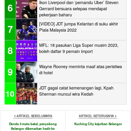
Ikon Liverpool dan ‘pemandu Uber’ Steven
6
Gerrard bersuara selepas mendapat
pekerjaan baharu
[VIDEO] JDT jumpa Kelantan di suku akhir
7
Piala Malaysia 2022
MFL: 18 pasukan Liga Super musim 2023,
8
boleh daftar 9 pemain import
Wayne Rooney meminta maaf atas peristiwa
9
di hotel
JDT gagal catat kemenangan lagi, Kpah
10
Sherman muncul wira Kedah
ARTIKEL SEBELUMNYA
ARTIKEL SETERUSNYA
Denda 3 mata batal, penyokong
Kuching City kejutkan Selangor
Selangor dibenarkan hadir ke