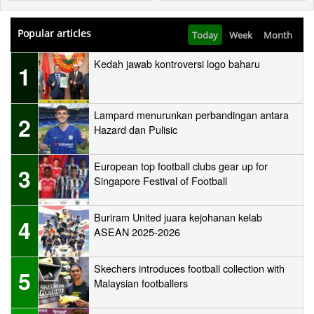
Popular articles
Today
Week
Month
Kedah jawab kontroversi logo baharu
1
Lampard menurunkan perbandingan antara
2
Hazard dan Pulisic
European top football clubs gear up for
3
Singapore Festival of Football
Buriram United juara kejohanan kelab
4
ASEAN 2025-2026
Skechers introduces football collection with
5
Malaysian footballers