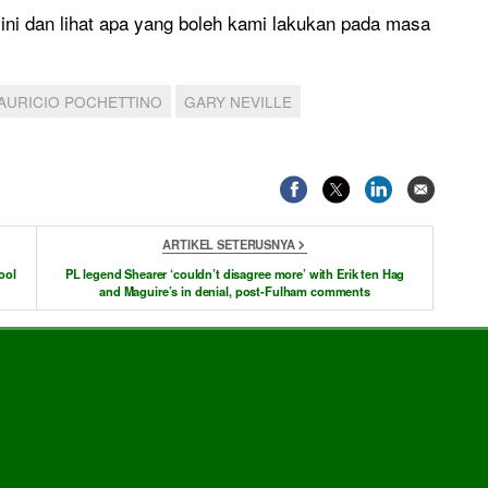
 ini dan lihat apa yang boleh kami lakukan pada masa
AURICIO POCHETTINO
GARY NEVILLE
ARTIKEL SETERUSNYA
ool
PL legend Shearer ‘couldn’t disagree more’ with Erik ten Hag
and Maguire’s in denial, post-Fulham comments