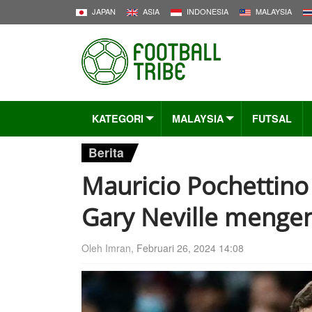
JAPAN
ASIA
INDONESIA
MALAYSIA
KATEGORI
MALAYSIA
FUTSAL
Berita
Mauricio Pochettin
Gary Neville mengen
Oleh Imran,
Februari 26, 2024 14:08