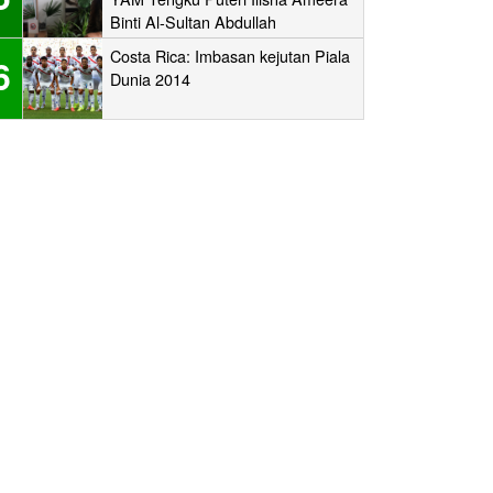
Binti Al-Sultan Abdullah
Ri’ayatuddin Al-Mustafa Billah
Costa Rica: Imbasan kejutan Piala
6
Shah
Dunia 2014