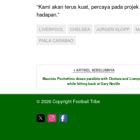
“Kami akan terus kuat, percaya pada projek
hadapan.”
LIVERPOOL
CHELSEA
JURGEN KLOPP
M
PIALA CARABAO
ARTIKEL SEBELUMNYA
Mauricio Pochettino draws parallels with Chelsea and Liverp
while hitting back at Gary Neville
© 2026 Copyright Football Tribe