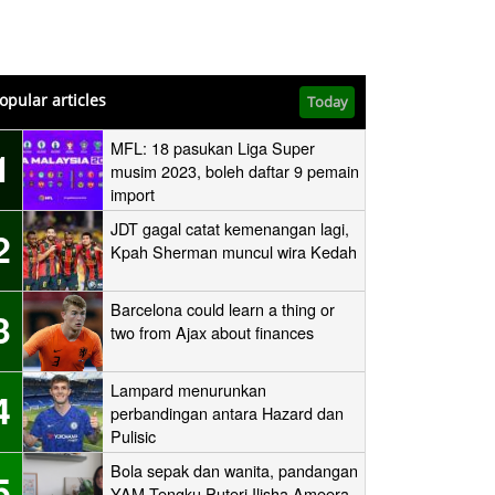
opular articles
Today
MFL: 18 pasukan Liga Super
1
musim 2023, boleh daftar 9 pemain
import
JDT gagal catat kemenangan lagi,
2
Kpah Sherman muncul wira Kedah
Barcelona could learn a thing or
3
two from Ajax about finances
Lampard menurunkan
4
perbandingan antara Hazard dan
Pulisic
Bola sepak dan wanita, pandangan
5
YAM Tengku Puteri Ilisha Ameera