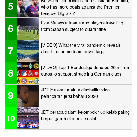
Between Lionel Messi and Cristiano Ronaldo,
5
who has more goals against the Premier
League ‘Big Six’?
Liga Malaysia teams and players travelling
6
from Sabah subject to quarantine
[VIDEO] What the viral pandemic reveals
7
about the home team advantage
[VIDEO] Top 4 Bundesliga donated 20 million
8
euros to support struggling German clubs
JDT jelaskan makna disebalik video
9
pelancaran jersi baharu 2020
JDT berada dalam kelompok 100 kelab paling
10
berpengaruh di media sosial