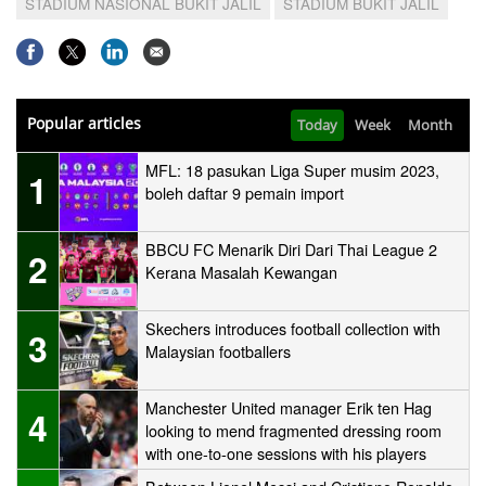
STADIUM NASIONAL BUKIT JALIL
STADIUM BUKIT JALIL
Popular articles
Today
Week
Month
MFL: 18 pasukan Liga Super musim 2023,
1
boleh daftar 9 pemain import
BBCU FC Menarik Diri Dari Thai League 2
2
Kerana Masalah Kewangan
Skechers introduces football collection with
3
Malaysian footballers
Manchester United manager Erik ten Hag
4
looking to mend fragmented dressing room
with one-to-one sessions with his players