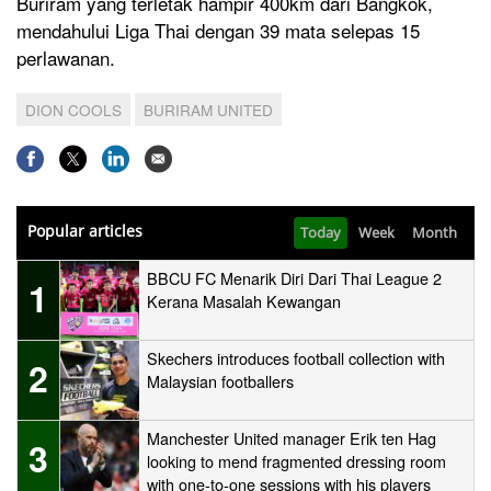
Buriram yang terletak hampir 400km dari Bangkok,
mendahului Liga Thai dengan 39 mata selepas 15
perlawanan.
DION COOLS
BURIRAM UNITED
Popular articles
Today
Week
Month
BBCU FC Menarik Diri Dari Thai League 2
1
Kerana Masalah Kewangan
Skechers introduces football collection with
2
Malaysian footballers
Manchester United manager Erik ten Hag
3
looking to mend fragmented dressing room
with one-to-one sessions with his players