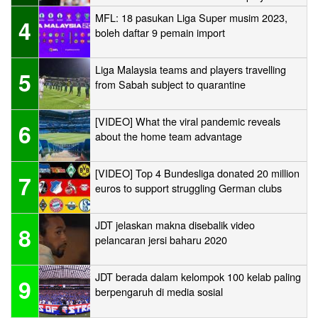
MFL: 18 pasukan Liga Super musim 2023,
4
boleh daftar 9 pemain import
Liga Malaysia teams and players travelling
5
from Sabah subject to quarantine
[VIDEO] What the viral pandemic reveals
6
about the home team advantage
[VIDEO] Top 4 Bundesliga donated 20 million
7
euros to support struggling German clubs
JDT jelaskan makna disebalik video
8
pelancaran jersi baharu 2020
JDT berada dalam kelompok 100 kelab paling
9
berpengaruh di media sosial