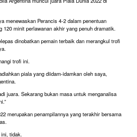
la Argentina muncul juara Piala Dunia 2022 di
nya menewaskan Perancis 4-2 dalam penentuan
ng 120 minit perlawanan akhir yang penuh dramatik.
elepas dinobatkan pemain terbaik dan merangkul trofi
ya.
gi trofi ini.
diahkan piala yang diidam-idamkan oleh saya,
entina.
n jadi juara. Sekarang bukan masa untuk menganalisa
i.”
 2022 merupakan penampilannya yang terakhir bersama
as.
ni, tidak.