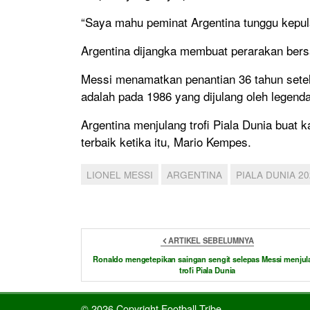
“Saya mahu peminat Argentina tunggu kepul
Argentina dijangka membuat perarakan bersa
Messi menamatkan penantian 36 tahun setela
adalah pada 1986 yang dijulang oleh legend
Argentina menjulang trofi Piala Dunia buat 
terbaik ketika itu, Mario Kempes.
LIONEL MESSI
ARGENTINA
PIALA DUNIA 20
ARTIKEL SEBELUMNYA
Ronaldo mengetepikan saingan sengit selepas Messi menju
trofi Piala Dunia
© 2026 Copyright Football Tribe