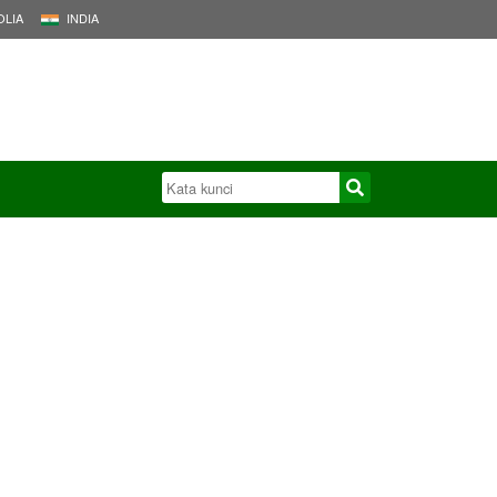
LIA
INDIA