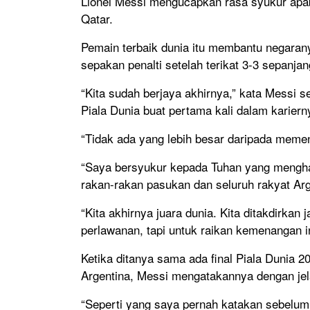
Lionel Messi mengucapkan rasa syukur apabi
Qatar.
Pemain terbaik dunia itu membantu negara
sepakan penalti setelah terikat 3-3 sepanja
“Kita sudah berjaya akhirnya,” kata Messi s
Piala Dunia buat pertama kali dalam kariern
“Tidak ada yang lebih besar daripada memenan
“Saya bersyukur kepada Tuhan yang mengha
rakan-rakan pasukan dan seluruh rakyat Arg
“Kita akhirnya juara dunia. Kita ditakdirka
perlawanan, tapi untuk raikan kemenangan in
Ketika ditanya sama ada final Piala Dunia
Argentina, Messi mengatakannya dengan jel
“Seperti yang saya pernah katakan sebelum i