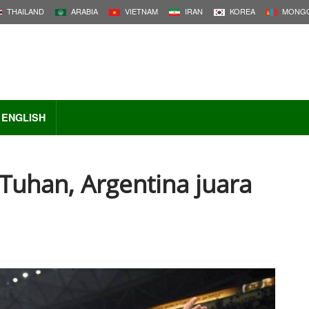
THAILAND
ARABIA
VIETNAM
IRAN
KOREA
MONGO
ENGLISH
 Tuhan, Argentina juara