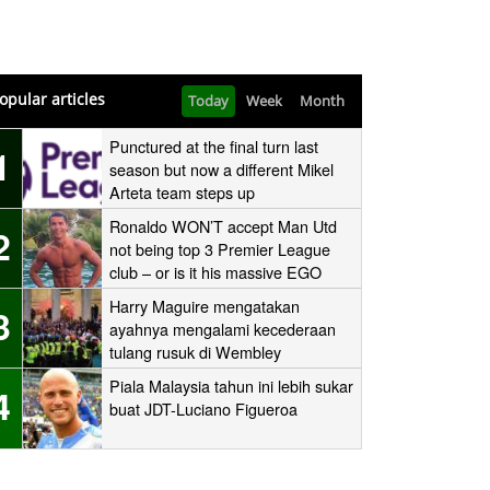
opular articles
Today
Week
Month
Punctured at the final turn last
1
season but now a different Mikel
Arteta team steps up
Ronaldo WON’T accept Man Utd
2
not being top 3 Premier League
club – or is it his massive EGO
speaking?
Harry Maguire mengatakan
3
ayahnya mengalami kecederaan
tulang rusuk di Wembley
‘stampede’
Piala Malaysia tahun ini lebih sukar
4
buat JDT-Luciano Figueroa