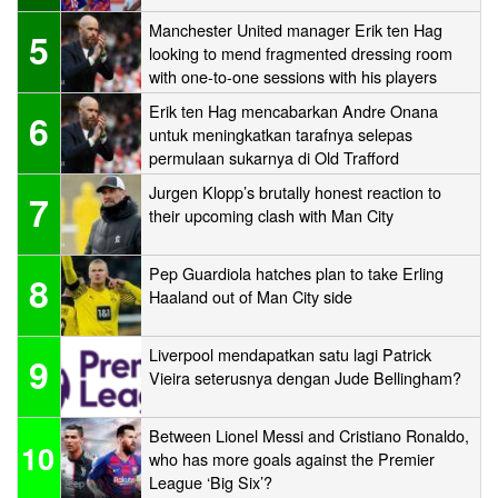
Manchester United manager Erik ten Hag
5
looking to mend fragmented dressing room
with one-to-one sessions with his players
Erik ten Hag mencabarkan Andre Onana
6
untuk meningkatkan tarafnya selepas
permulaan sukarnya di Old Trafford
Jurgen Klopp’s brutally honest reaction to
7
their upcoming clash with Man City
Pep Guardiola hatches plan to take Erling
8
Haaland out of Man City side
Liverpool mendapatkan satu lagi Patrick
9
Vieira seterusnya dengan Jude Bellingham?
Between Lionel Messi and Cristiano Ronaldo,
10
who has more goals against the Premier
League ‘Big Six’?