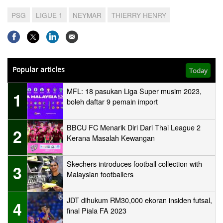
PSG
LIGUE 1
NEYMAR
THIERRY HENRY
Popular articles
Today
MFL: 18 pasukan Liga Super musim 2023,
1
boleh daftar 9 pemain import
BBCU FC Menarik Diri Dari Thai League 2
2
Kerana Masalah Kewangan
Skechers introduces football collection with
3
Malaysian footballers
JDT dihukum RM30,000 ekoran insiden futsal,
4
final Piala FA 2023