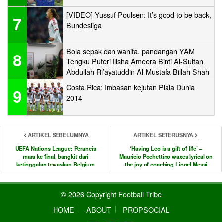
[VIDEO] Yussuf Poulsen: It’s good to be back,
7
Bundesliga
Bola sepak dan wanita, pandangan YAM
8
Tengku Puteri Ilisha Ameera Binti Al-Sultan
Abdullah Ri’ayatuddin Al-Mustafa Billah Shah
Costa Rica: Imbasan kejutan Piala Dunia
9
2014
ARTIKEL SEBELUMNYA
ARTIKEL SETERUSNYA
UEFA Nations League: Perancis
‘Having Leo is a gift of life’ –
mara ke final, bangkit dari
Mauricio Pochettino waxes lyrical on
ketinggalan tewaskan Belgium
the joy of coaching Lionel Messi
© 2026 Copyright Football Tribe
HOME
ABOUT
PROPSOCIAL