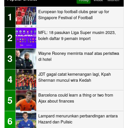
European top football clubs gear up for
1
Singapore Festival of Football
MFL: 18 pasukan Liga Super musim 2023,
2
boleh daftar 9 pemain import
Wayne Rooney meminta maaf atas peristiwa
3
di hotel
JDT gagal catat kemenangan lagi, Kpah
4
Sherman muncul wira Kedah
Barcelona could learn a thing or two from
5
Ajax about finances
Lampard menurunkan perbandingan antara
6
Hazard dan Pulisic