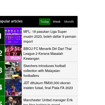
opular articles
Today
Week
Month
MFL: 18 pasukan Liga Super
1
musim 2023, boleh daftar 9 pemain
import
BBCU FC Menarik Diri Dari Thai
2
League 2 Kerana Masalah
Kewangan
Skechers introduces football
3
collection with Malaysian
footballers
JDT dihukum RM30,000 ekoran
4
insiden futsal, final Piala FA 2023
Manchester United manager Erik
5
ten Hag looking to mend