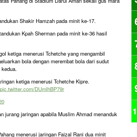
atas Pahang di Stadium Darul Aman sekali gus mara
andukan Shakir Hamzah pada minit ke-17.
andukan Kpah Sherman pada minit ke-36 hasil
gol ketiga menerusi Tchetche yang mengambil
eluarkan bola dengan merembat bola dari sudut
 kedua.
ingan ketiga menerusi Tchetche Kipre.
pic.twitter.com/DUmlhBP79r
20
1
n jurang jaringan apabila Muslim Ahmad menanduk
ahang menerusi jaringan Faizal Rani dua minit