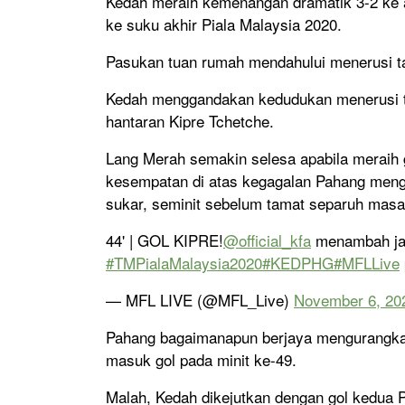
Kedah meraih kemenangan dramatik 3-2 ke 
ke suku akhir Piala Malaysia 2020.
Pasukan tuan rumah mendahului menerusi t
Kedah menggandakan kedudukan menerusi t
hantaran Kipre Tchetche.
Lang Merah semakin selesa apabila meraih 
kesempatan di atas kegagalan Pahang meng
sukar, seminit sebelum tamat separuh masa
44' | GOL KIPRE!
@official_kfa
menambah jar
#TMPialaMalaysia2020
#KEDPHG
#MFLLive
— MFL LIVE (@MFL_Live)
November 6, 20
Pahang bagaimanapun berjaya mengurangka
masuk gol pada minit ke-49.
Malah, Kedah dikejutkan dengan gol kedua P