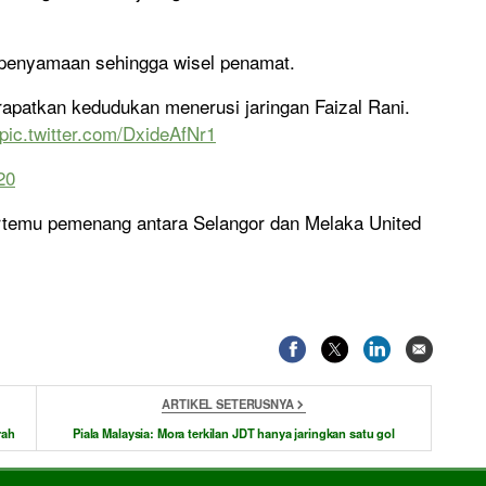
 penyamaan sehingga wisel penamat.
apatkan kedudukan menerusi jaringan Faizal Rani.
pic.twitter.com/DxideAfNr1
20
ertemu pemenang antara Selangor dan Melaka United
ARTIKEL SETERUSNYA
rah
Piala Malaysia: Mora terkilan JDT hanya jaringkan satu gol