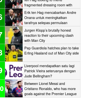
fragmented dressing room with
one-to-one sessions with his
Erik ten Hag mencabarkan Andre
6
players
Onana untuk meningkatkan
tarafnya selepas permulaan
sukarnya di Old Trafford
Jurgen Klopp’s brutally honest
7
reaction to their upcoming clash
with Man City
Pep Guardiola hatches plan to take
8
Erling Haaland out of Man City side
Liverpool mendapatkan satu lagi
9
Patrick Vieira seterusnya dengan
Jude Bellingham?
Between Lionel Messi and
0
Cristiano Ronaldo, who has more
goals against the Premier League
‘Big Six’?