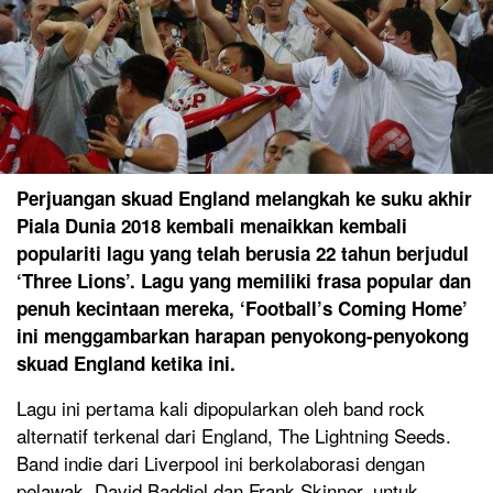
Perjuangan skuad England melangkah ke suku akhir
Piala Dunia 2018 kembali menaikkan kembali
populariti lagu yang telah berusia 22 tahun berjudul
‘Three Lions’. Lagu yang memiliki frasa popular dan
penuh kecintaan mereka, ‘Football’s Coming Home’
ini menggambarkan harapan penyokong-penyokong
skuad England ketika ini.
Lagu ini pertama kali dipopularkan oleh band rock
alternatif terkenal dari England, The Lightning Seeds.
Band indie dari Liverpool ini berkolaborasi dengan
pelawak, David Baddiel dan Frank Skinner, untuk