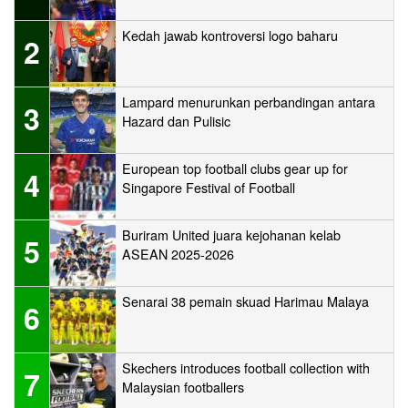
Kedah jawab kontroversi logo baharu
2
Lampard menurunkan perbandingan antara
3
Hazard dan Pulisic
European top football clubs gear up for
4
Singapore Festival of Football
Buriram United juara kejohanan kelab
5
ASEAN 2025-2026
Senarai 38 pemain skuad Harimau Malaya
6
Skechers introduces football collection with
7
Malaysian footballers