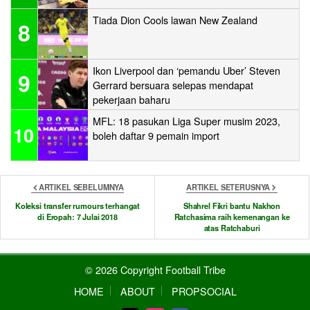
Tiada Dion Cools lawan New Zealand
8
Ikon Liverpool dan ‘pemandu Uber’ Steven
9
Gerrard bersuara selepas mendapat
pekerjaan baharu
MFL: 18 pasukan Liga Super musim 2023,
10
boleh daftar 9 pemain import
ARTIKEL SEBELUMNYA
ARTIKEL SETERUSNYA
Koleksi transfer rumours terhangat
Shahrel Fikri bantu Nakhon
di Eropah: 7 Julai 2018
Ratchasima raih kemenangan ke
atas Ratchaburi
© 2026 Copyright Football Tribe
HOME
ABOUT
PROPSOCIAL