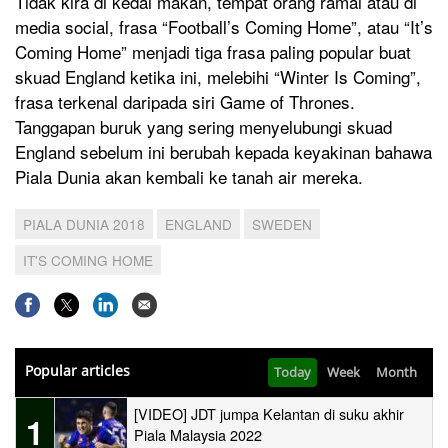
Tidak kira di kedai makan, tempat orang ramai atau di
media social, frasa “Football’s Coming Home”, atau “It’s
Coming Home” menjadi tiga frasa paling popular buat
skuad England ketika ini, melebihi “Winter Is Coming”,
frasa terkenal daripada siri Game of Thrones.
Tanggapan buruk yang sering menyelubungi skuad
England sebelum ini berubah kepada keyakinan bahawa
Piala Dunia akan kembali ke tanah air mereka.
PIALA DUNIA 2018
ENGLAND
SWEDEN
IT'S COMING HOME
Popular articles
Today
Week
Month
[VIDEO] JDT jumpa Kelantan di suku akhir
1
Piala Malaysia 2022