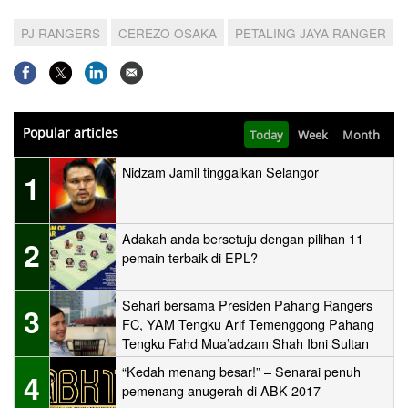
PJ RANGERS
CEREZO OSAKA
PETALING JAYA RANGER
Popular articles
Today
Week
Month
Nidzam Jamil tinggalkan Selangor
1
Adakah anda bersetuju dengan pilihan 11
2
pemain terbaik di EPL?
Sehari bersama Presiden Pahang Rangers
3
FC, YAM Tengku Arif Temenggong Pahang
Tengku Fahd Mua’adzam Shah Ibni Sultan
Haji Ahmad Shah
“Kedah menang besar!” – Senarai penuh
4
pemenang anugerah di ABK 2017