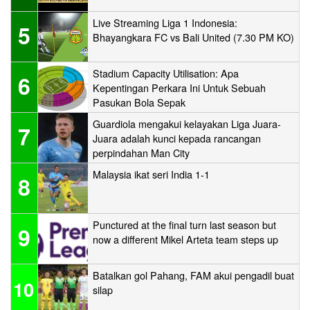
Live Streaming Liga 1 Indonesia:
5
Bhayangkara FC vs Bali United (7.30 PM KO)
Stadium Capacity Utilisation: Apa
6
Kepentingan Perkara Ini Untuk Sebuah
Pasukan Bola Sepak
Guardiola mengakui kelayakan Liga Juara-
7
Juara adalah kunci kepada rancangan
perpindahan Man City
Malaysia ikat seri India 1-1
8
Punctured at the final turn last season but
9
now a different Mikel Arteta team steps up
Batalkan gol Pahang, FAM akui pengadil buat
10
silap