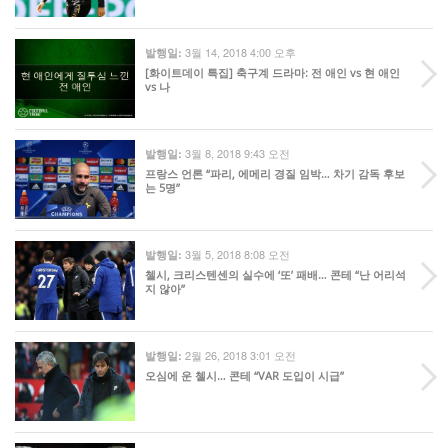
3월 14, 2018 4:00 오후
발행일:
[화이트데이 특집] 축구계 드라마: 전 애인 vs 현 애인
vs 나
3월 8, 2018 9:43 오전
발행일:
프랑스 언론 “파리, 에메리 경질 임박… 차기 감독 후보
는 5명”
3월 5, 2018 8:08 오전
발행일:
첼시, 크리스텐센의 실수에 ‘또’ 패배… 콘테 “난 어리석
지 않아”
2월 26, 2018 3:01 오전
발행일:
오심에 운 첼시… 콘테 “VAR 도입이 시급”