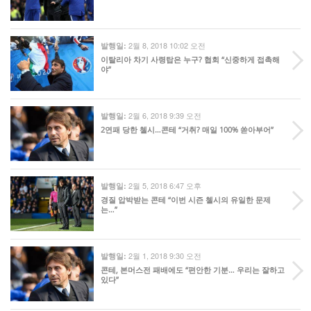
2월 8, 2018 10:02 오전
발행일:
이탈리아 차기 사령탑은 누구? 협회 “신중하게 접촉해
야”
2월 6, 2018 9:39 오전
발행일:
2연패 당한 첼시…콘테 “거취? 매일 100% 쏟아부어”
2월 5, 2018 6:47 오후
발행일:
경질 압박받는 콘테 “이번 시즌 첼시의 유일한 문제
는…”
2월 1, 2018 9:30 오전
발행일:
콘테, 본머스전 패배에도 “편안한 기분… 우리는 잘하고
있다”