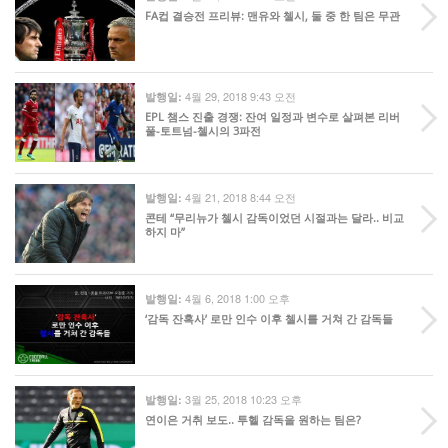
FA컵 결승전 프리뷰: 맨유와 첼시, 둘 중 한 팀은 무관
4월 29, 2018 9:43 오전
발행일:
EPL 챔스 진출 경쟁: 잔여 일정과 변수로 살펴본 리버
풀-토트넘-첼시의 3파전
4월 21, 2018 8:44 오전
발행일:
콘테 “무리뉴가 첼시 감독이었던 시절과는 달라.. 비교
하지 마”
4월 6, 2018 1:00 오후
발행일:
‘감독 잔혹사’ 로만 인수 이후 첼시를 거쳐 간 감독들
3월 25, 2018 10:23 오후
발행일:
연이은 거취 보도.. 투헬 감독을 원하는 팀은?