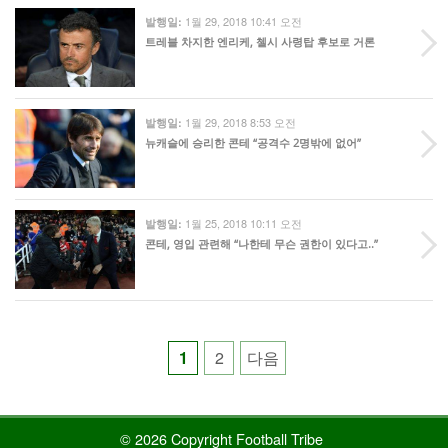
1월 29, 2018 10:41 오전
발행일:
트레블 차지한 엔리케, 첼시 사령탑 후보로 거론
1월 29, 2018 8:53 오전
발행일:
뉴캐슬에 승리한 콘테 “공격수 2명밖에 없어”
1월 25, 2018 10:11 오전
발행일:
콘테, 영입 관련해 “나한테 무슨 권한이 있다고..”
Posts
1
2
다음
pagination
© 2026 Copyright Football Tribe