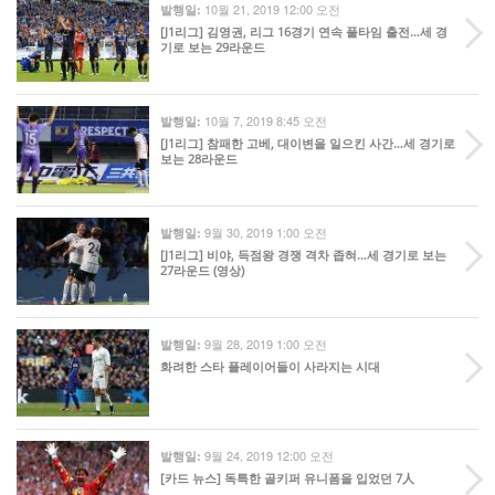
10월 21, 2019 12:00 오전
발행일:
[J1리그] 김영권, 리그 16경기 연속 풀타임 출전…세 경
기로 보는 29라운드
10월 7, 2019 8:45 오전
발행일:
[J1리그] 참패한 고베, 대이변을 일으킨 사간…세 경기로
보는 28라운드
9월 30, 2019 1:00 오전
발행일:
[J1리그] 비야, 득점왕 경쟁 격차 좁혀…세 경기로 보는
27라운드 (영상)
9월 28, 2019 1:00 오전
발행일:
화려한 스타 플레이어들이 사라지는 시대
9월 24, 2019 12:00 오전
발행일:
[카드 뉴스] 독특한 골키퍼 유니폼을 입었던 7人