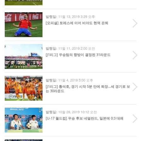
11월 13, 2019 3:29 오후
발행일:
[오피셜] 토레스에 이어 비야도 현역 은퇴
11월 11, 2019 2:00 오전
발행일:
[J1리그] 우승팀의 향방이 결정된 31라운드
11월 4, 2019 5:00 오후
발행일:
[J1리그] 황석호, 경기 시작 5분 만에 퇴장…세 경기로 보
는 30라운드
10월 28, 2019 10:12 오전
발행일:
[U-17 월드컵] 우승 후보 네덜란드, 일본에 0:3 대패