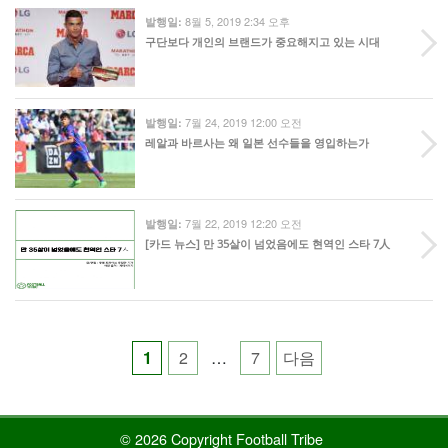
8월 5, 2019 2:34 오후
발행일:
구단보다 개인의 브랜드가 중요해지고 있는 시대
7월 24, 2019 12:00 오전
발행일:
레알과 바르사는 왜 일본 선수들을 영입하는가
7월 22, 2019 12:20 오전
발행일:
[카드 뉴스] 만 35살이 넘었음에도 현역인 스타 7人
Posts
1
2
…
7
다음
pagination
© 2026 Copyright Football Tribe