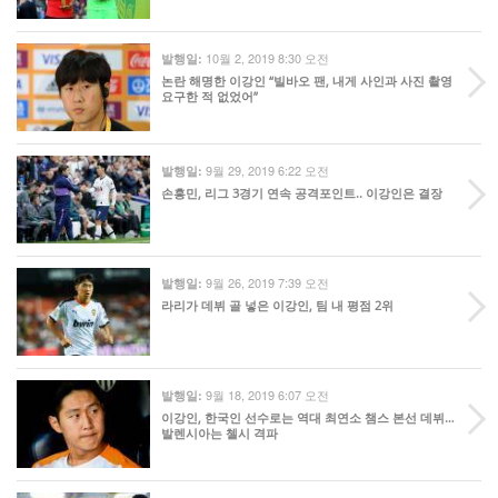
10월 2, 2019 8:30 오전
발행일:
논란 해명한 이강인 “빌바오 팬, 내게 사인과 사진 촬영
요구한 적 없었어”
9월 29, 2019 6:22 오전
발행일:
손흥민, 리그 3경기 연속 공격포인트.. 이강인은 결장
9월 26, 2019 7:39 오전
발행일:
라리가 데뷔 골 넣은 이강인, 팀 내 평점 2위
9월 18, 2019 6:07 오전
발행일:
이강인, 한국인 선수로는 역대 최연소 챔스 본선 데뷔…
발렌시아는 첼시 격파