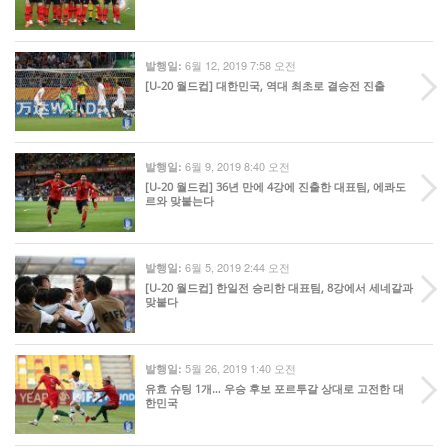
6월 12, 2019 7:58 오전
발행일:
[U-20 월드컵] 대한민국, 역대 최초로 결승전 진출
6월 9, 2019 8:40 오전
발행일:
[U-20 월드컵] 36년 만에 4강에 진출한 대표팀, 에콰도
르와 맞붙는다
6월 5, 2019 2:44 오전
발행일:
[U-20 월드컵] 한일전 승리한 대표팀, 8강에서 세네갈과
맞붙다
5월 26, 2019 1:40 오전
발행일:
유효 슈팅 1개… 우승 후보 포르투갈 상대로 고전한 대
한민국