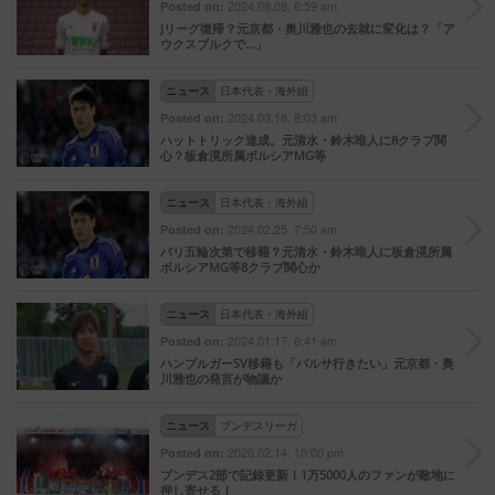
2024.08.08. 6:59 am
Posted on:
Jリーグ復帰？元京都・奥川雅也の去就に変化は？「ア
ウクスブルクで…」
ニュース
日本代表・海外組
2024.03.18. 8:03 am
Posted on:
ハットトリック達成。元清水・鈴木唯人に8クラブ関
心？板倉滉所属ボルシアMG等
ニュース
日本代表・海外組
2024.02.25. 7:50 am
Posted on:
パリ五輪次第で移籍？元清水・鈴木唯人に板倉滉所属
ボルシアMG等8クラブ関心か
ニュース
日本代表・海外組
2024.01.17. 6:41 am
Posted on:
ハンブルガーSV移籍も「バルサ行きたい」元京都・奥
川雅也の発言が物議か
ニュース
ブンデスリーガ
2020.02.14. 10:00 pm
Posted on:
ブンデス2部で記録更新！1万5000人のファンが敵地に
押し寄せる！