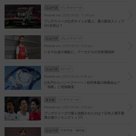
ニュース
ブンデスリーガ
2025.09.03. 11:40 pm
Posted on:
ブンデスリーガ公式サイトが選ぶ、夏の新加入トップ
5の名前は？
ニュース
プレミアリーグ
2025.09.02. 5:25 pm
Posted on:
いまやお金の無駄に、アーセナルの失敗補強例
ニュース
Jリーグ
2025.06.20. 6:58 am
Posted on:
J2水戸からハノーファーへ！松田隼風の移籍金は？
「相殺」と現地報道
まとめ
ブンデスリーガ
2025.04.09. 2:05 pm
Posted on:
ブンデスリーガで最も信頼されたのは？日本人選手通
算出場ランキングトップ5
ニュース
日本代表・海外組