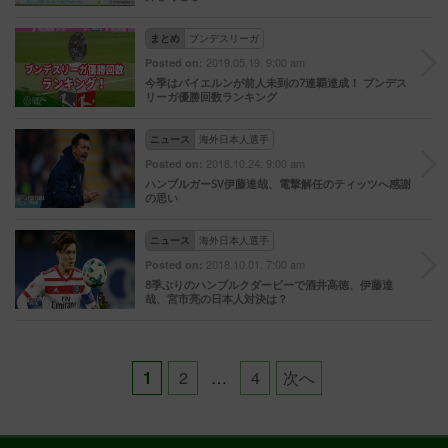
まとめ
ブンデスリーガ
2019.05.19. 9:00 am
Posted on:
今季はバイエルンが前人未到の7連覇達成！ ブンデス
リーガ優勝回数ランキング
ニュース
海外日本人選手
2018.10.24. 9:00 am
Posted on:
ハンブルガーSV伊藤達哉、電撃解任のティッツへ感謝
の思い
ニュース
海外日本人選手
2018.10.01. 7:00 am
Posted on:
8季ぶりのハンブルクダービーで酒井高徳、伊藤達
哉、宮市亮の日本人対決は？
Posts
1
2
…
4
次へ
pagination