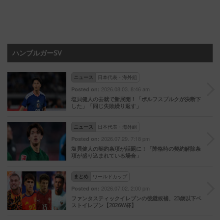
ハンブルガーSV
ニュース
日本代表・海外組
2026.08.03. 8:46 am
Posted on:
塩貝健人の去就で新展開！「ボルフスブルクが決断下
した」「同じ失敗繰り返す」
ニュース
日本代表・海外組
2026.07.29. 7:18 pm
Posted on:
塩貝健人の契約条項が話題に！「降格時の契約解除条
項が盛り込まれている場合」
まとめ
ワールドカップ
2026.07.02. 2:00 pm
Posted on:
ファンタスティックイレブンの後継候補、23歳以下ベ
ストイレブン【2026W杯】