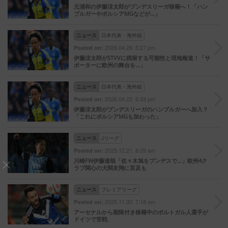
元浦和の伊藤涼太郎がブンデスリーガ移籍へ！「ハン
ブルガーやボルシアMGなどが…」
ニュース
日本代表・海外組
2026.04.28. 5:27 pm
Posted on:
伊藤涼太郎がSTVVに残留する可能性と現地報道！「サ
ポーターに欧州の舞台を…」
ニュース
日本代表・海外組
2026.04.22. 6:33 pm
Posted on:
伊藤涼太郎がブンデスリーガのハンブルガーへ加入？
「これにボルシアMGも加わった」
ニュース
Jリーグ
2025.12.21. 8:29 am
Posted on:
川崎FW伊藤達哉「佐々木旭をブンデスで…」欧州4ク
ラブ関心の大関友翔に言及も
ニュース
プレミアリーグ
2025.11.30. 7:18 am
Posted on:
アーセナルから期限付き移籍中のポルトガル人選手が
ドイツで苦戦