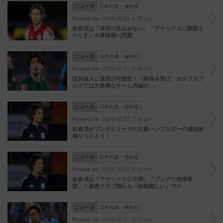
ニュース
日本代表・海外組
2026.06.03. 6:52 am
Posted on:
板倉滉は「成長の見込みない」「アヤックスに難題も
たらす」今夏移籍へ問題
ニュース
日本代表・海外組
2026.05.31. 8:06 pm
Posted on:
塩貝健人に退団の可能性！「降格を受け、ボルフスブ
ルクでは大規模なチーム再編が…」
ニュース
日本代表・海外組
2026.05.30. 5:16 pm
Posted on:
板倉滉がブンデスリーガの古豪ハンブルガーの補強候
補リスト入り！
ニュース
日本代表・海外組
2026.05.30. 8:10 am
Posted on:
板倉滉は「アヤックスに不満」「ブンデス復帰希
望」！複数クラブ関心も「移籍難しい」ワケ
ニュース
日本代表・海外組
2026.05.21. 6:15 pm
Posted on: