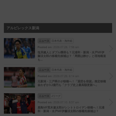
アルビレックス新潟
ニュース
日本代表・海外組
2026.07.28. 7:58 am
Posted on:
塩貝健人とダブル獲得も？元浦和・新潟・水戸MF伊
藤涼太郎の移籍先候補は？「周囲は静か」と現地報道
も…
ニュース
日本代表・海外組
2026.07.26. 6:14 am
Posted on:
元新潟・三戸舜介が移籍へ！「退団を容認」推定移籍
金わずか3.2億円も「クラブ史上最高額更新へ」
ニュース
Jリーグ
2026.07.10. 8:57 am
Posted on:
鹿島MF荒木遼太郎がシントトロイデン移籍へ！元浦
和・新潟・水戸MF伊藤涼太郎の移籍先候補は？