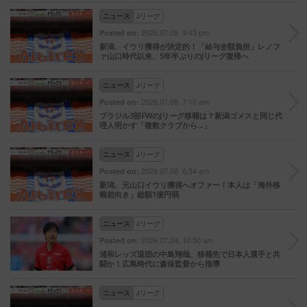
ニュース
Jリーグ
2026.07.08. 9:43 pm
Posted on:
新潟、イウリ獲得が決定的！「給与全額負担」レノフ
ァ山口時代以来、5年半ぶりのJリーグ復帰へ
ニュース
Jリーグ
2026.07.08. 7:10 am
Posted on:
ブラジル3部FWのJリーグ移籍は？新潟ゴメスと同じ代
理人明かす「複数クラブから…」
ニュース
Jリーグ
2026.07.08. 6:54 am
Posted on:
新潟、元山口イウリ獲得へオファー！本人は「海外移
籍前向き」総額1億円弱
ニュース
Jリーグ
2026.07.04. 10:50 am
Posted on:
浦和レッズ退団の中島翔哉、移籍先で日本人選手と共
闘か！広島時代に森保監督から指導
ニュース
Jリーグ