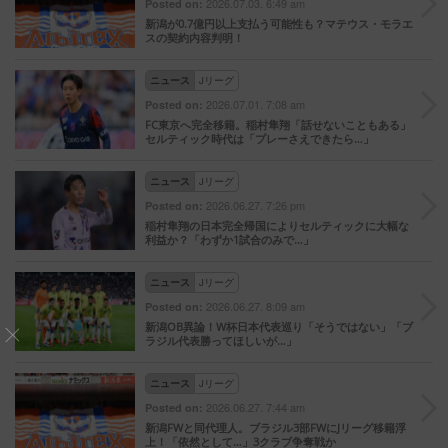
2026.07.03. 6:49 am
Posted on:
新潟が0.7億円以上支払う可能性も？マテウス・モラエ
スの契約内容判明！
ニュース
Jリーグ
2026.07.01. 7:08 am
Posted on:
FC東京へ完全移籍。稲村隼翔「話せないこともある」
セルティック時代は「プレーさえできたら…」
ニュース
Jリーグ
2026.06.27. 7:26 pm
Posted on:
稲村隼翔の日本完全帰国によりセルティックに大幅な
利益か？「わずか1試合のみで…」
ニュース
Jリーグ
2026.06.27. 8:09 am
Posted on:
新潟OB異論！W杯日本代表巡り「そうではない」「ブ
ラジル代表勝ってほしいが…」
ニュース
Jリーグ
2026.06.27. 7:44 am
Posted on:
新潟FWと同代理人。ブラジル3部FWにJリーグ移籍浮
上！「依然として…」3クラブ争奪戦か