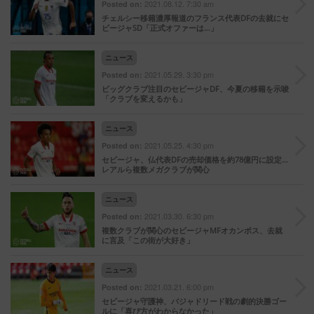
2021.08.12. 7:30 am
Posted on:
チェルシー移籍濃厚報道のフランス代表DFの去就にセ
ビージャSD「正式オファーは…」
ニュース
2021.05.29. 3:30 pm
Posted on:
ビッグクラブ注目のセビージャDF、今夏の移籍を示唆
「クラブを変えるかも」
ニュース
2021.05.25. 4:30 pm
Posted on:
セビージャ、仏代表DFの売却価格を約78億円に設定…
レアルら複数メガクラブが関心
ニュース
2021.03.30. 6:30 pm
Posted on:
複数クラブが関心のセビージャMFオカンポス、去就
に言及「この街が大好き」
ニュース
2021.03.21. 6:00 pm
Posted on:
セビージャ守護神、バジャドリード戦の劇的決勝ゴー
ルに「喜び方がわからなかった」