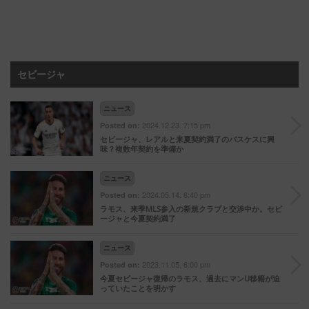
セビージャ
ニュース
2024.12.23. 7:15 pm
Posted on:
セビージャ、レアルと来夏契約満了のバスケスに興
味？複数年契約を準備か
ニュース
2024.05.14. 6:40 pm
Posted on:
ラモス、来季MLS参入の新規クラブと交渉中か。セビ
ージャと今夏契約満了
ニュース
2023.11.05. 6:00 pm
Posted on:
今夏セビージャ復帰のラモス、過去にマンU移籍が迫
っていたことを明かす