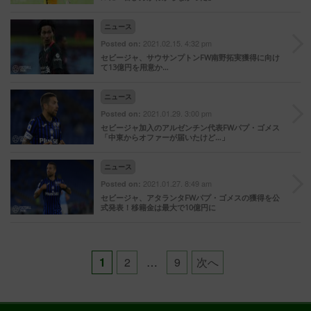
ニュース
2021.02.15. 4:32 pm
Posted on:
セビージャ、サウサンプトンFW南野拓実獲得に向け
て13億円を用意か…
ニュース
2021.01.29. 3:00 pm
Posted on:
セビージャ加入のアルゼンチン代表FWパプ・ゴメス
「中東からオファーが届いたけど…」
ニュース
2021.01.27. 8:49 am
Posted on:
セビージャ、アタランタFWパプ・ゴメスの獲得を公
式発表！移籍金は最大で10億円に
Posts
1
2
…
9
次へ
pagination