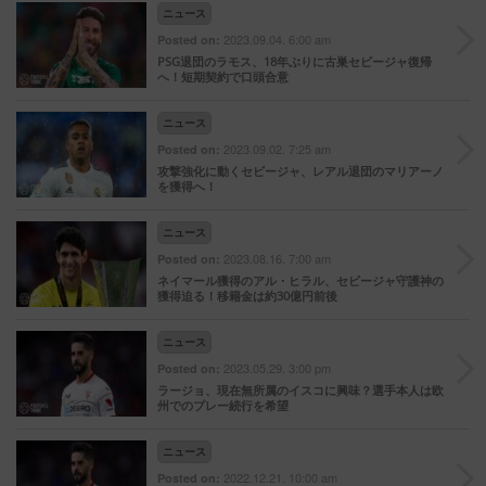
ニュース
2023.09.04. 6:00 am
Posted on:
PSG退団のラモス、18年ぶりに古巣セビージャ復帰
へ！短期契約で口頭合意
ニュース
2023.09.02. 7:25 am
Posted on:
攻撃強化に動くセビージャ、レアル退団のマリアーノ
を獲得へ！
ニュース
2023.08.16. 7:00 am
Posted on:
ネイマール獲得のアル・ヒラル、セビージャ守護神の
獲得迫る！移籍金は約30億円前後
ニュース
2023.05.29. 3:00 pm
Posted on:
ラージョ、現在無所属のイスコに興味？選手本人は欧
州でのプレー続行を希望
ニュース
2022.12.21. 10:00 am
Posted on: