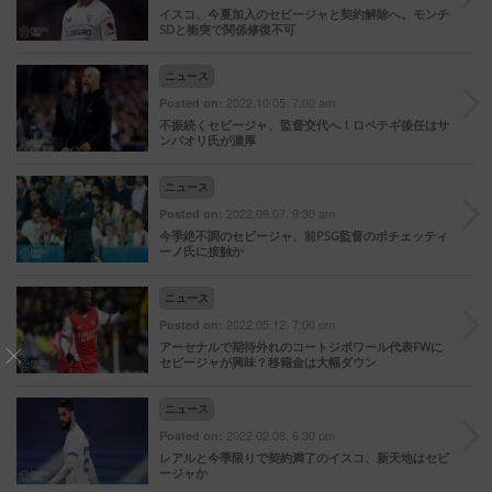
イスコ、今夏加入のセビージャと契約解除へ。モンチ
SDと衝突で関係修復不可
ニュース
2022.10.05. 7:00 am
Posted on:
不振続くセビージャ、監督交代へ！ロペテギ後任はサ
ンパオリ氏が濃厚
ニュース
2022.09.07. 9:30 am
Posted on:
今季絶不調のセビージャ、前PSG監督のポチェッティ
ーノ氏に接触か
ニュース
2022.05.12. 7:00 pm
Posted on:
アーセナルで期待外れのコートジボワール代表FWに
セビージャが興味？移籍金は大幅ダウン
ニュース
2022.02.08. 6:30 pm
Posted on:
レアルと今季限りで契約満了のイスコ、新天地はセビ
ージャか