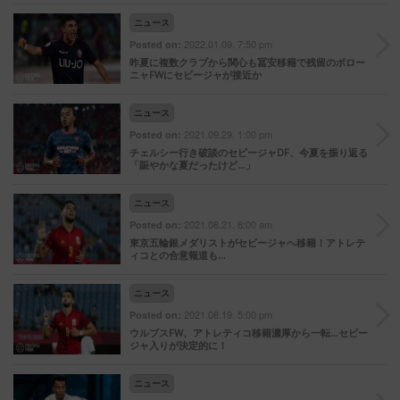
ニュース
2022.01.09. 7:50 pm
Posted on:
昨夏に複数クラブから関心も冨安移籍で残留のボロー
ニャFWにセビージャが接近か
ニュース
2021.09.29. 1:00 pm
Posted on:
チェルシー行き破談のセビージャDF、今夏を振り返る
「賑やかな夏だったけど…」
ニュース
2021.08.21. 8:00 am
Posted on:
東京五輪銀メダリストがセビージャへ移籍！アトレテ
ィコとの合意報道も…
ニュース
2021.08.19. 5:00 pm
Posted on:
ウルブスFW、アトレティコ移籍濃厚から一転…セビー
ジャ入りが決定的に！
ニュース