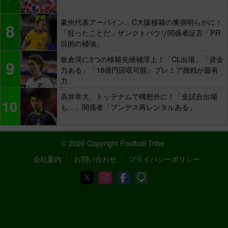
豪州代表アーバイン、C大阪移籍の裏側明らかに！
8
「狂ったことだ」ザンクトパウリ関係者証言「PR
目的の補強」
板倉滉に3つの移籍先候補浮上！「CL出場」「資金
9
力ある」「18億円回収可能」プレミア挑戦が最有
力
高井幸大、トッテナムで構想外に！「全試合出場
10
も…」関係者「ブンデス再レンタルある」
© 2026 Copyright Football Tribe
会社案内
お問い合わせ
プライバシーポリシー