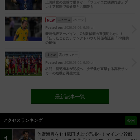
上田綺世の去就で動きが！「フェイエに獲得打診」プ
レミア移籍で板倉滉と共闘説も
NEW
ニュース
Jリーグ
2026.08.06. 6:06 am
Posted on:
豪州代表アーバイン、C大阪移籍の裏側明らかに！
「狂ったことだ」ザンクトパウリ関係者証言「PR目的
の補強」
まとめ
高校サッカー
2026.08.05. 6:00 pm
Posted on:
名門・初芝橋本が閉校へ。少子化が直撃する高校サッ
カーの危機と再生の道
最新記事一覧
アクセスランキング
今日
佐野海舟を111億円以上で売却へ！マインツ幹部
1