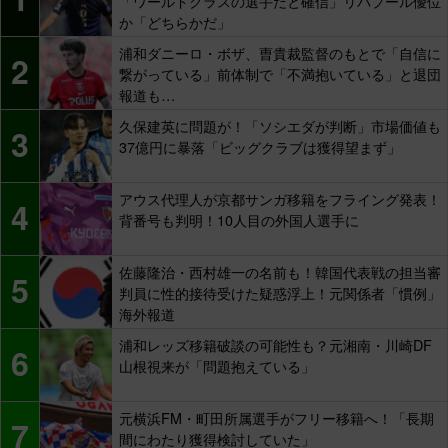
「ワールドクラスの選手だと確信」リバプール優位
か「どちらかだ」
浦和ダニーロ・ボザ、曺貴裁監督のもとで「自信に
2
繋がっている」前体制で「不満抱いている」と退団
報道も…
久保建英に問題が！「ソシエダが判断」市場価値も
3
37億円に暴落「ビッグクラブは獲得望まず」
アウス代理人が京都サンガ移籍をフライング発表！
4
背番号も判明！10人目の外国人選手に
佐藤隆治・西村雄一の名前も！韓国代表戦の担当審
5
判員に性的接待受けた疑惑浮上！元関係者「慣例」
海外報道
浦和レッズ移籍破談の可能性も？元湘南・川崎DF
6
山根視来が「問題抱えている」
元横浜FM・町田所属選手がフリー移籍へ！「長期
7
間にわたり獲得検討していた」