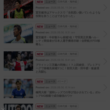
NEW
ニュース
日本代表・海外組
2026.08.06. 11:34 am
Posted on:
冨安健洋はアヤックスで「当初思い描いていたような
役割を担うことはできなかった」
NEW
ニュース
日本代表・海外組
2026.08.06. 9:31 am
Posted on:
冨安健洋・中村敬斗ら候補3名！守田英正所属ハル・
シティ関係者が日本人選手獲得示唆！佐野航大PSV移
籍も…
NEW
ニュース
日本代表・海外組
2026.08.06. 8:41 am
Posted on:
ブライトン三笘薫の同僚に！？上田綺世、プレミアリ
ーグで移籍先候補3つに！前田大然・田中碧・板倉滉
と共闘も
NEW
ニュース
Jリーグ
2026.08.06. 8:14 am
Posted on:
橋岡大樹「浦和レッズでの学び活かされている」ボル
シアMG移籍で成功確信のワケ
NEW
ニュース
日本代表・海外組