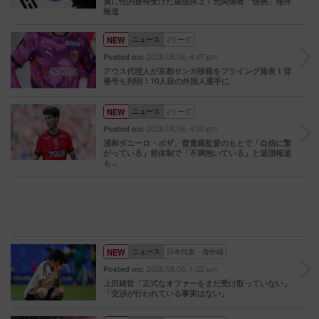
員に性的接待受けた疑惑浮上！元関係者「慣例」海外
報道
NEW
ニュース
Jリーグ
2026.08.06. 4:47 pm
Posted on:
アウス代理人が京都サンガ移籍をフライング発表！背
番号も判明！10人目の外国人選手に
NEW
ニュース
Jリーグ
2026.08.06. 4:30 pm
Posted on:
浦和ダニーロ・ボザ、曺貴裁監督のもとで「自信に繋
がっている」前体制で「不満抱いている」と退団報道
も…
NEW
ニュース
日本代表・海外組
2026.08.06. 1:22 pm
Posted on:
上田綺世「正式なオファーをまだ受け取っていない」
「交渉が行われている事実はない」