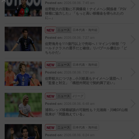
2026.08.06. 7:45 am
Posted on:
佐野航大の言動に不満爆発！ナイメヘン関係者「PSV
移籍に協力した」「もっと高い移籍金を得られたの
に…」
NEW
ニュース
日本代表・海外組
2026.08.06. 7:27 am
Posted on:
佐野海舟を111億円以上で売却へ！マインツ幹部「ワ
ールドクラスの選手だと確信」リバプール優位か「ど
ちらかだ」
NEW
ニュース
日本代表・海外組
2026.08.06. 7:01 am
Posted on:
佐野航大につづき…小川航基もナイメヘン退団へ！
「監督と対立」「構想外間近で契約満了近い」
NEW
ニュース
Jリーグ
2026.08.06. 6:48 am
Posted on:
浦和レッズ移籍破談の可能性も？元湘南・川崎DF山根
視来が「問題抱えている」
NEW
ニュース
日本代表・海外組
2026.08.06. 6:24 am
Posted on: