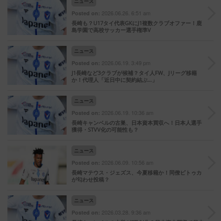
ニュース
2026.06.26. 6:51 am
Posted on:
長崎も？U17タイ代表GKにJ1複数クラブオファー！鹿
島学園で高校サッカー選手権準V
ニュース
2026.06.19. 3:49 pm
Posted on:
J1長崎など3クラブが候補？タイ人FW、Jリーグ移籍
か！代理人「近日中に契約結ぶ…」
ニュース
2026.06.19. 10:36 am
Posted on:
長崎キャンベルの古巣、日本資本買収へ！日本人選手
獲得・STVV化の可能性も？
ニュース
2026.06.09. 10:56 am
Posted on:
長崎マテウス・ジェズス、今夏移籍か！同僚ピトゥカ
が匂わせ投稿？
ニュース
2026.03.28. 9:36 am
Posted on: