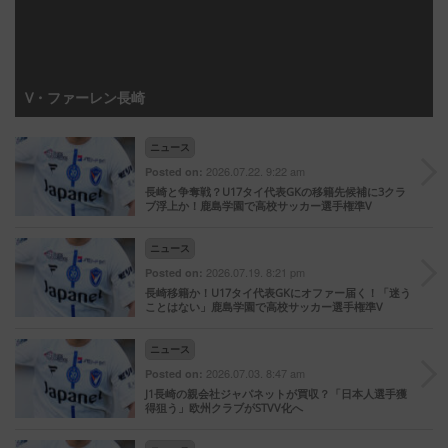
V・ファーレン長崎
ニュース
2026.07.22. 9:22 am
Posted on:
長崎と争奪戦？U17タイ代表GKの移籍先候補に3クラ
ブ浮上か！鹿島学園で高校サッカー選手権準V
ニュース
2026.07.19. 8:21 pm
Posted on:
長崎移籍か！U17タイ代表GKにオファー届く！「迷う
ことはない」鹿島学園で高校サッカー選手権準V
ニュース
2026.07.03. 8:47 am
Posted on:
J1長崎の親会社ジャパネットが買収？「日本人選手獲
得狙う」欧州クラブがSTVV化へ