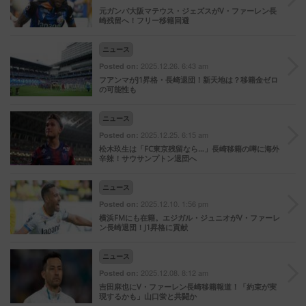
元ガンバ大阪マテウス・ジェズスがV・ファーレン長
崎残留へ！フリー移籍回避
ニュース
2025.12.26. 6:43 am
Posted on:
フアンマがJ1昇格・長崎退団！新天地は？移籍金ゼロ
の可能性も
ニュース
2025.12.25. 6:15 am
Posted on:
松木玖生は「FC東京残留なら…」長崎移籍の噂に海外
辛辣！サウサンプトン退団へ
ニュース
2025.12.10. 1:56 pm
Posted on:
横浜FMにも在籍。エジガル・ジュニオがV・ファーレ
ン長崎退団！J1昇格に貢献
ニュース
2025.12.08. 8:12 am
Posted on:
吉田麻也にV・ファーレン長崎移籍報道！「約束が実
現するかも」山口蛍と共闘か