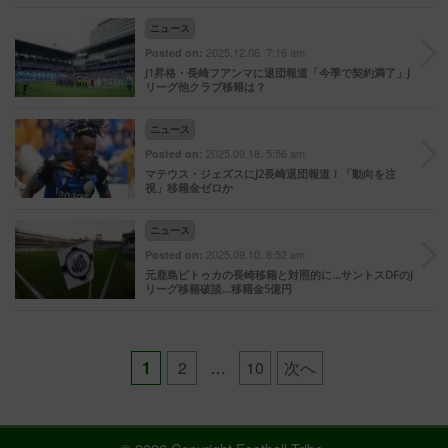
ニュース
2025.12.06. 7:16 am
Posted on:
J1昇格・長崎フアンマに退団報道「今季で契約満了」J
リーグ他クラブ移籍は？
ニュース
2025.09.18. 5:56 am
Posted on:
マテウス・ジェズスにJ2長崎退団報道！「動向を注
視」移籍金ゼロか
ニュース
2025.09.10. 8:52 am
Posted on:
元鹿島ピトゥカの長崎移籍と対照的に…サントスDFのJ
リーグ移籍破談…移籍金5億円
Posts
1
2
…
10
次へ
pagination