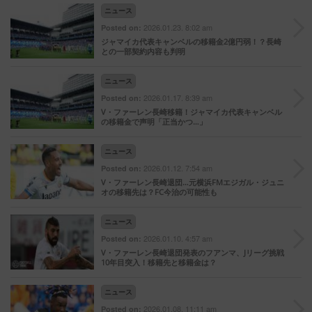
ニュース
2026.01.23. 8:02 am
Posted on:
ジャマイカ代表キャンベルの移籍金2億円弱！？長崎
との一部契約内容も判明
ニュース
2026.01.17. 8:39 am
Posted on:
V・ファーレン長崎移籍！ジャマイカ代表キャンベル
の移籍金で声明「正当かつ…」
ニュース
2026.01.12. 7:54 am
Posted on:
V・ファーレン長崎退団…元横浜FMエジガル・ジュニ
オの移籍先は？FC今治の可能性も
ニュース
2026.01.10. 4:57 am
Posted on:
V・ファーレン長崎退団発表のフアンマ、Jリーグ挑戦
10年目突入！移籍先と移籍金は？
ニュース
2026.01.08. 11:11 am
Posted on: