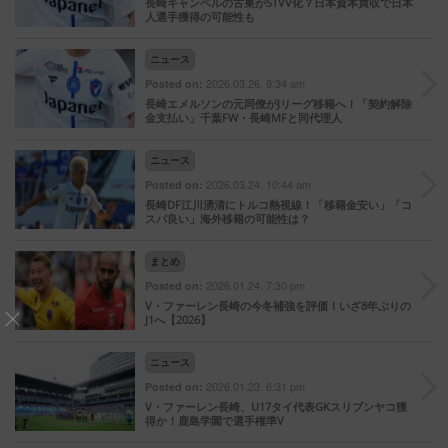
長崎キャンベルの古巣がSTVV化？日本資本買収で日本
人選手獲得の可能性も
ニュース
2026.03.26. 9:34 am
Posted on:
長崎エメルソンの元同僚がJリーグ移籍へ！「契約解除
金支払い」千葉FW・長崎MFと同代理人
ニュース
2026.03.24. 10:44 am
Posted on:
長崎DF江川湧清にトルコ熱視線！「移籍金安い」「コ
スパ良い」海外移籍の可能性は？
まとめ
2026.01.24. 7:30 pm
Posted on:
V・ファーレン長崎の今冬補強を評価！いざ8年ぶりの
J1へ【2026】
ニュース
2026.01.23. 6:31 pm
Posted on:
V・ファーレン長崎、U17タイ代表GKスリブンヤコ獲
得か！鹿島学園で選手権準V