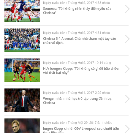
Tháng Hai 5, 2017 4:33 chiều
Ngày xuất bản:
Souness: “Tôi không nhìn thấy điểm yếu của
Chelsea”
Tháng Hai 5, 2017 4:31 chiều
Ngày xuất bản:
Chelsea 3-1 Arsenal: Chủ nhà chạm một tay vào
chức vô địch.
Tháng Hai 5, 2017 10:14 sáng
Ngày xuất bản:
HLV Juergen Klopp: “Tôi không có gì để bão chữa
với thất bại này”
Tháng Hai 4, 2017 2:25 chiều
Ngày xuất bản:
Wenger nhắn nhủ học trò tập trung đánh bạ
Chelsea
Tháng Một 29, 2017 5:11 chiều
Ngày xuất bản:
Jurgen Klopp xin lỗi CĐV Liverpool sau chuỗi trận
thua liên tiếp