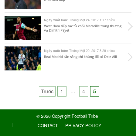
Tháng Một 24, 2017 1:17 chiều
Ngày xuất bản:
West Ham tiếp tục từ chối Marseille trong thương
vụ Dimitri Payet
Tháng Một 22, 2017 8:29 chiều
Ngày xuất bản:
Real Madrid sẵn sàng chi khủng để có Dele Alli
Posts
Trước
1
…
4
5
pagination
© 2026 Copyright Football Tribe
CONTACT
PRIVACY POLICY