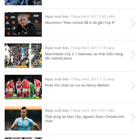
Tháng Hai 6, 2017 2:42 chiều
Ngày xuất bản:
Mourinho: “Man United đã ở rất gần Top 4”
Tháng Hai 6, 2017 1:18 sáng
Ngày xuất bản:
Manchester City 2-1 Swansea: sự khác biệt mang
tên Gabriel Jesus
Tháng Hai 6, 2017 1:12 sáng
Ngày xuất bản:
Pháo thủ nhận tin vui từ Hector Bellerin
Tháng Hai 5, 2017 6:51 chiều
Ngày xuất bản:
Thất sủng tại Man City, Aguero được Chelsea mời
chào