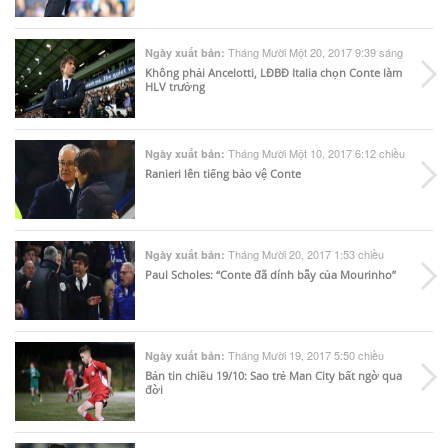
Tháng Mười Một 20, 2017 9:39 sáng
Ngày xuất bản:
Không phải Ancelotti, LĐBĐ Italia chọn Conte làm
HLV trưởng
Tháng Mười Một 10, 2017 6:12 chiều
Ngày xuất bản:
Ranieri lên tiếng bảo vệ Conte
Tháng Mười 20, 2017 1:53 chiều
Ngày xuất bản:
Paul Scholes: “Conte đã dính bẫy của Mourinho”
Tháng Mười 19, 2017 5:50 chiều
Ngày xuất bản:
Bản tin chiều 19/10: Sao trẻ Man City bất ngờ qua
đời