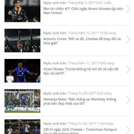
Tháng Bảy 4, 2017 6:41 chiều
Ngày xuất bản:
Bản tin chiều 4/7: Chốt ngày Alvaro Morata cập bến
Man United
Tháng Năm 13, 2017 10:29 sáng
Ngày xuất bản:
Antonio Conte: “Đổi sơ đồ, Chelsea đã thay đổi cả
mùa giải”
Tháng Năm 11, 2017 9:30 sáng
Ngày xuất bản:
Victor Moses: “Conte không hề hỏi tôi về việc đá
hậu vệ cánh!”
Tháng Tư 23, 2017 9:25 sáng
Ngày xuất bản:
Nemanja Matic: “Bàn thắng tại Wembley không
phải bàn đẹp nhất của tôi”
Tháng Tư 22, 2017 11:24 sáng
Ngày xuất bản:
23h15 ngày 22/4: Chelsea – Tottenham Hotspur:
Spurs đã trưởng thành