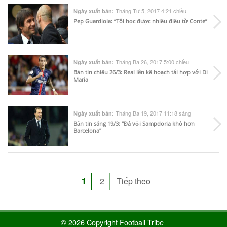
Tháng Tư 5, 2017 4:21 chiều
Ngày xuất bản:
Pep Guardiola: “Tôi học được nhiều điều từ Conte”
Tháng Ba 26, 2017 5:00 chiều
Ngày xuất bản:
Bản tin chiều 26/3: Real lên kế hoạch tái hợp với Di
Maria
Tháng Ba 19, 2017 11:18 sáng
Ngày xuất bản:
Bản tin sáng 19/3: “Đá với Sampdoria khó hơn
Barcelona”
Posts
1
2
Tiếp theo
pagination
© 2026 Copyright Football Tribe