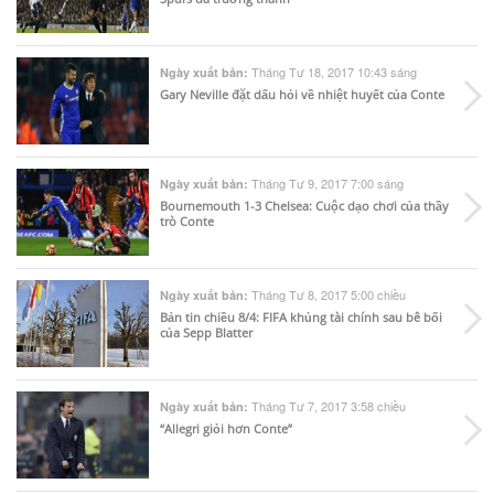
Tháng Tư 18, 2017 10:43 sáng
Ngày xuất bản:
Gary Neville đặt dấu hỏi về nhiệt huyết của Conte
Tháng Tư 9, 2017 7:00 sáng
Ngày xuất bản:
Bournemouth 1-3 Chelsea: Cuộc dạo chơi của thầy
trò Conte
Tháng Tư 8, 2017 5:00 chiều
Ngày xuất bản:
Bản tin chiều 8/4: FIFA khủng tài chính sau bê bối
của Sepp Blatter
Tháng Tư 7, 2017 3:58 chiều
Ngày xuất bản:
“Allegri giỏi hơn Conte”