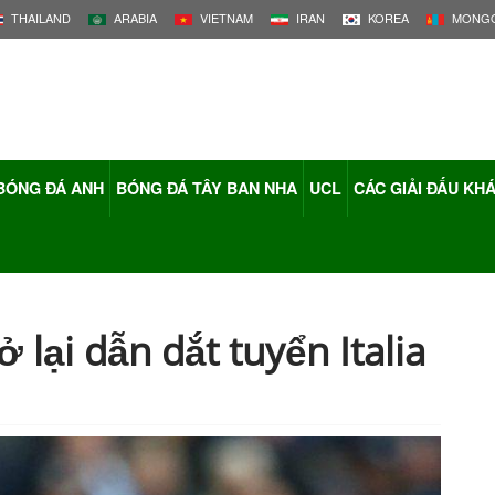
THAILAND
ARABIA
VIETNAM
IRAN
KOREA
MONGO
BÓNG ĐÁ ANH
BÓNG ĐÁ TÂY BAN NHA
UCL
CÁC GIẢI ĐẤU KH
 lại dẫn dắt tuyển Italia