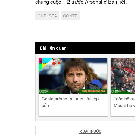
chung cuộc 1-2 trước Arsenal ở Bán kết.
CHELSEA
CONTE
Bài liên quan:
Conte hướng tới mục tiêu top
Toàn bộ cu
bốn
Mourinho 
BÀI TRƯỚC