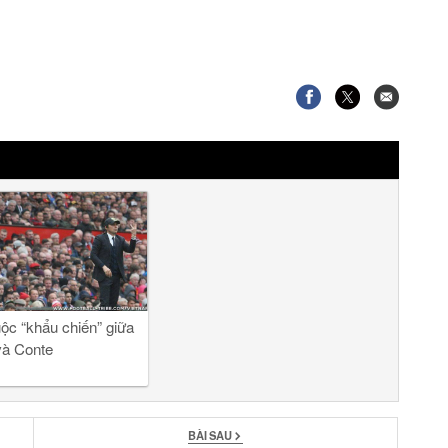
ộc “khẩu chiến” giữa
và Conte
BÀI SAU