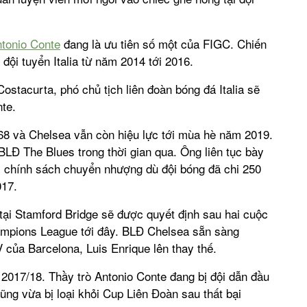
tonio Conte
đang là ưu tiên số một của FIGC. Chiến
 đội tuyển Italia từ năm 2014 tới 2016.
Costacurta, phó chủ tịch liên đoàn bóng đá Italia sẽ
te.
68 và Chelsea vẫn còn hiệu lực tới mùa hè năm 2019.
BLĐ The Blues trong thời gian qua. Ông liên tục bày
vì chính sách chuyển nhượng dù đội bóng đã chi 250
017.
tại Stamford Bridge sẽ được quyết định sau hai cuộc
ampions League tới đây. BLĐ Chelsea sẵn sàng
V của Barcelona, Luis Enrique lên thay thế.
 2017/18. Thầy trò Antonio Conte đang bị đội dẫn đầu
ũng vừa bị loại khỏi Cup Liên Đoàn sau thất bại