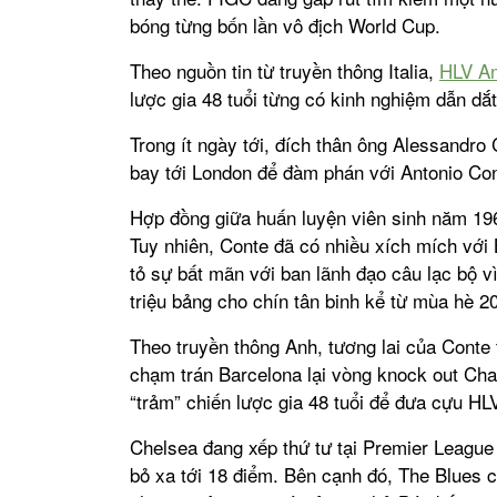
bóng từng bốn lần vô địch World Cup.
Theo nguồn tin từ truyền thông Italia,
HLV An
lược gia 48 tuổi từng có kinh nghiệm dẫn dắt
Trong ít ngày tới, đích thân ông Alessandro 
bay tới London để đàm phán với Antonio Con
Hợp đồng giữa huấn luyện viên sinh năm 19
Tuy nhiên, Conte đã có nhiều xích mích với 
tỏ sự bất mãn với ban lãnh đạo câu lạc bộ 
triệu bảng cho chín tân binh kể từ mùa hè 2
Theo truyền thông Anh, tương lai của Conte 
chạm trán Barcelona lại vòng knock out Ch
“trảm” chiến lược gia 48 tuổi để đưa cựu HL
Chelsea đang xếp thứ tư tại Premier League
bỏ xa tới 18 điểm. Bên cạnh đó, The Blues c