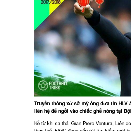
Truyền thông xứ sở mỳ ống đưa tin HLV A
liên hệ để ngồi vào chiếc ghế nóng tại Độ
Kể từ khi sa thải Gian Piero Ventura, Liên 
thay thế. FIGC đang gấp rút tìm kiếm một hu