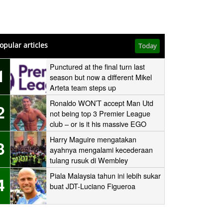
opular articles
Today
Punctured at the final turn last
1
season but now a different Mikel
Arteta team steps up
Ronaldo WON’T accept Man Utd
2
not being top 3 Premier League
club – or is it his massive EGO
speaking?
Harry Maguire mengatakan
3
ayahnya mengalami kecederaan
tulang rusuk di Wembley
‘stampede’
Piala Malaysia tahun ini lebih sukar
4
buat JDT-Luciano Figueroa