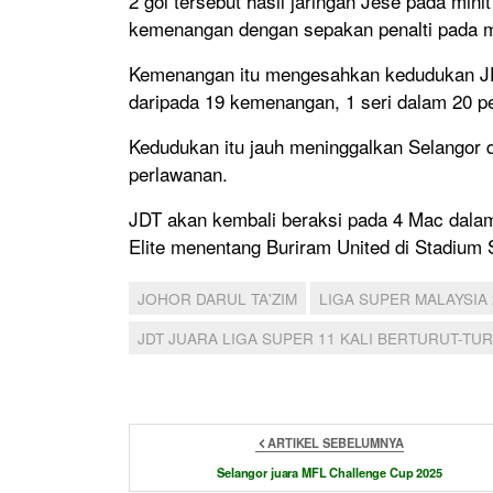
2 gol tersebut hasil jaringan Jese pada mi
kemenangan dengan sepakan penalti pada mi
Kemenangan itu mengesahkan kedudukan JDT
daripada 19 kemenangan, 1 seri dalam 20 p
Kedudukan itu jauh meninggalkan Selangor 
perlawanan.
JDT akan kembali beraksi pada 4 Mac dal
Elite menentang Buriram United di Stadium 
JOHOR DARUL TA'ZIM
LIGA SUPER MALAYSIA 
JDT JUARA LIGA SUPER 11 KALI BERTURUT-TU
ARTIKEL SEBELUMNYA
Selangor juara MFL Challenge Cup 2025