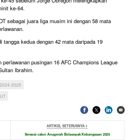
nit ke-45 sebelum Jorge Obregon melengkapkan
nit ke-64.
 sebagai juara liga musim ini dengan 58 mata
erlawanan.
di tangga kedua dengan 42 mata daripada 19
am perlawanan pusingan 16 AFC Champions League
Sultan Ibrahim.
2024-2025
RUT
ARTIKEL SETERUSNYA
Senarai calon Anugerah Bolasepak Kebangsaan 2025