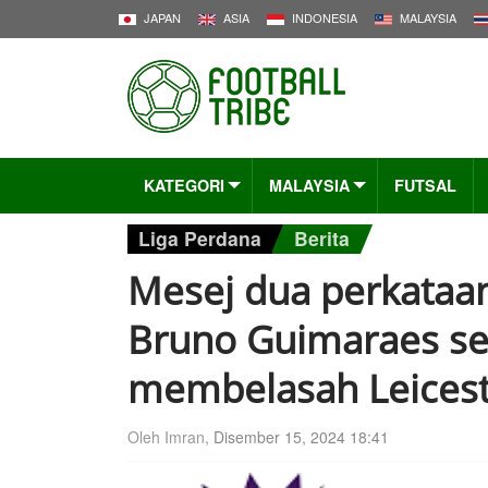
JAPAN
ASIA
INDONESIA
MALAYSIA
KATEGORI
MALAYSIA
FUTSAL
Liga Perdana
Berita
Mesej dua perkataan
Bruno Guimaraes se
membelasah Leices
Oleh Imran,
Disember 15, 2024 18:41