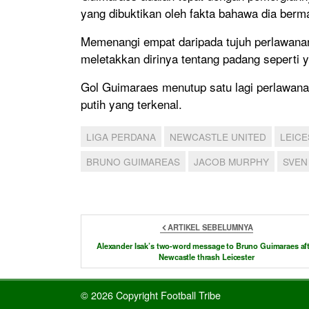
yang dibuktikan oleh fakta bahawa dia berma
Memenangi empat daripada tujuh perlawana
meletakkan dirinya tentang padang seperti y
Gol Guimaraes menutup satu lagi perlawan
putih yang terkenal.
LIGA PERDANA
NEWCASTLE UNITED
LEICE
BRUNO GUIMAREAS
JACOB MURPHY
SVEN
ARTIKEL SEBELUMNYA
Alexander Isak’s two-word message to Bruno Guimaraes aft
Newcastle thrash Leicester
© 2026 Copyright Football Tribe