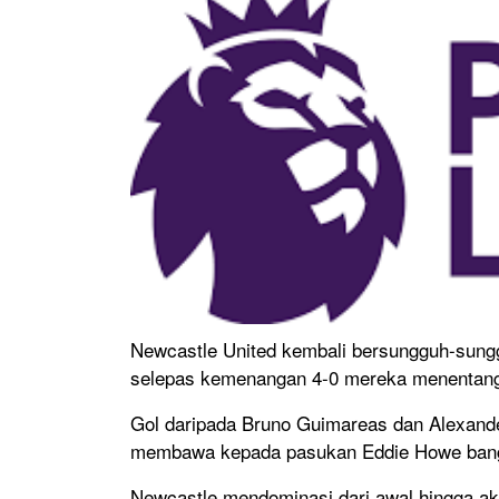
Newcastle United kembali bersungguh-sun
selepas kemenangan 4-0 mereka menentang L
Gol daripada Bruno Guimareas dan Alexander
membawa kepada pasukan Eddie Howe bangki
Newcastle mendominasi dari awal hingga a