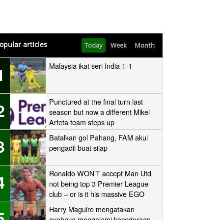
opular articles
Today
Week
Month
Malaysia ikat seri India 1-1
1
Punctured at the final turn last
2
season but now a different Mikel
Arteta team steps up
Batalkan gol Pahang, FAM akui
3
pengadil buat silap
Ronaldo WON’T accept Man Utd
4
not being top 3 Premier League
club – or is it his massive EGO
speaking?
Harry Maguire mengatakan
5
ayahnya mengalami kecederaan