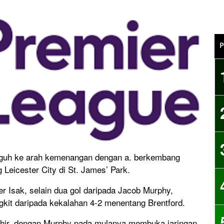
P
gguh ke arah kemenangan dengan a. berkembang
eicester City di St. James’ Park.
 Isak, selain dua gol daripada Jacob Murphy,
t daripada kekalahan 4-2 menentang Brentford.
khir, dengan Murphy pada mulanya membuka jaringan