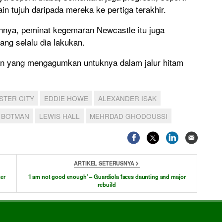
in tujuh daripada mereka ke pertiga terakhir.
nnya, peminat kegemaran Newcastle itu juga
ang selalu dia lakukan.
an yang mengagumkan untuknya dalam jalur hitam
STER CITY
EDDIE HOWE
ALEXANDER ISAK
 BOTMAN
LEWIS HALL
MEHRDAD GHODOUSSI
ARTIKEL SETERUSNYA
er
‘I am not good enough’ – Guardiola faces daunting and major
rebuild