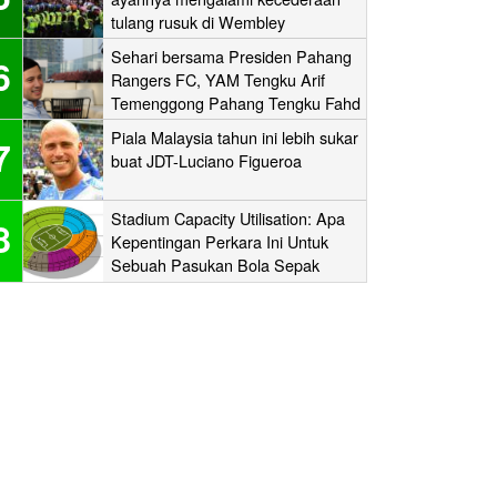
tulang rusuk di Wembley
‘stampede’
Sehari bersama Presiden Pahang
6
Rangers FC, YAM Tengku Arif
Temenggong Pahang Tengku Fahd
Mua’adzam Shah Ibni Sultan Haji
Piala Malaysia tahun ini lebih sukar
7
Ahmad Shah
buat JDT-Luciano Figueroa
Stadium Capacity Utilisation: Apa
8
Kepentingan Perkara Ini Untuk
Sebuah Pasukan Bola Sepak