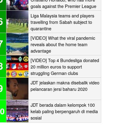
goals against the Premier League
‘Big Six’?
Liga Malaysia teams and players
6
travelling from Sabah subject to
quarantine
[VIDEO] What the viral pandemic
7
reveals about the home team
advantage
[VIDEO] Top 4 Bundesliga donated
8
20 million euros to support
struggling German clubs
JDT jelaskan makna disebalik video
9
pelancaran jersi baharu 2020
JDT berada dalam kelompok 100
0
kelab paling berpengaruh di media
sosial