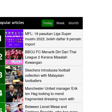
opular articles
Today
Week
Month
MFL: 18 pasukan Liga Super
1
musim 2023, boleh daftar 9 pemain
import
BBCU FC Menarik Diri Dari Thai
2
League 2 Kerana Masalah
Kewangan
Skechers introduces football
3
collection with Malaysian
footballers
Manchester United manager Erik
4
ten Hag looking to mend
fragmented dressing room with
one-to-one sessions with his
Between Lionel Messi and
5
players
Cristiano Ronaldo, who has more