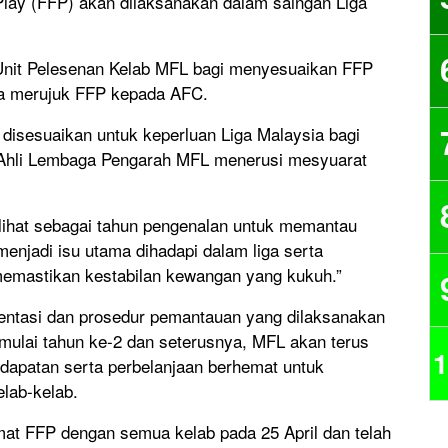
ay (FFP) akan dilaksanakan dalam saingan Liga
 Unit Pelesenan Kelab MFL bagi menyesuaikan FFP
ta merujuk FFP kepada AFC.
g disesuaikan untuk keperluan Liga Malaysia bagi
eh Ahli Lembaga Pengarah MFL menerusi mesyuarat
lihat sebagai tahun pengenalan untuk memantau
njadi isu utama dihadapi dalam liga serta
emastikan kestabilan kewangan yang kukuh.”
entasi dan prosedur pemantauan yang dilaksanakan
 mulai tahun ke-2 dan seterusnya, MFL akan terus
1
apatan serta perbelanjaan berhemat untuk
lab-kelab.
mat FFP dengan semua kelab pada 25 April dan telah