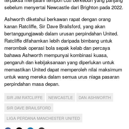
sebelum menyertai Newcastle dari Brighton pada 2022.
Ashworth diketahui berkawan rapat dengan orang
kanan Ratcliffe, Sir Dave Brailsford, yang akan
bertanggungjawab dalam urusan perpindahan United.
Ratcliffe difahamkan lebih daripada bimbang untuk
merombak operasi bola sepak kelab dan percaya
bahawa Ashworth mempunyai kombinasi kuasa,
pengaruh dan kebijaksanaan yang diperlukan untuk
memastikan United dapat memperoleh nilai maksimum
untuk wang mereka dalam semua urus niaga pasaran
perpindahan masa depan.
SIR JIM RATCLIFFE
NEWCASTLE
DAN ASHWORTH
SIR DAVE BRAILSFORD
LIGA PERDANA MANCHESTER UNITED