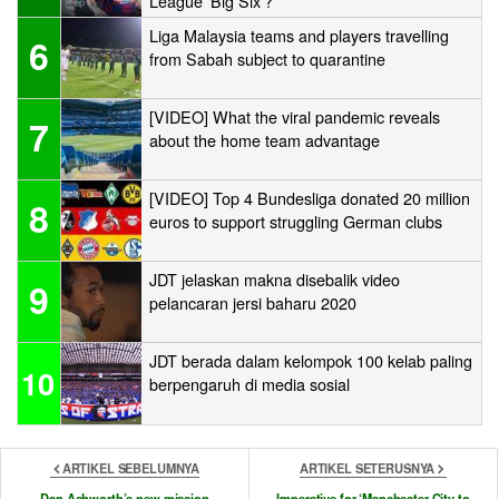
League ‘Big Six’?
Liga Malaysia teams and players travelling
6
from Sabah subject to quarantine
[VIDEO] What the viral pandemic reveals
7
about the home team advantage
[VIDEO] Top 4 Bundesliga donated 20 million
8
euros to support struggling German clubs
JDT jelaskan makna disebalik video
9
pelancaran jersi baharu 2020
JDT berada dalam kelompok 100 kelab paling
10
berpengaruh di media sosial
ARTIKEL SEBELUMNYA
ARTIKEL SETERUSNYA
Dan Ashworth’s new mission
Imperative for ‘Manchester City to