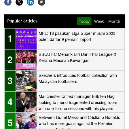
Popular articles
Today
Week
Month
MFL: 18 pasukan Liga Super musim 2023,
1
boleh daftar 9 pemain import
BBCU FC Menarik Diri Dari Thai League 2
2
Kerana Masalah Kewangan
Skechers introduces football collection with
3
Malaysian footballers
Manchester United manager Erik ten Hag
4
looking to mend fragmented dressing room
with one-to-one sessions with his players
Between Lionel Messi and Cristiano Ronaldo,
5
who has more goals against the Premier