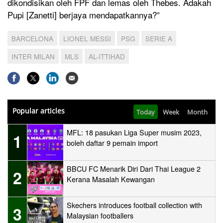
dikondisikan oleh FPF dan lemas oleh Thebes. Adakah
Pupi [Zanetti] berjaya mendapatkannya?”
BARCELONA
LIONEL MESSI
PSG
SERIE A
INTER MILAN
MLS
AL-ITTIHAD
Popular articles
Today
Week
Month
MFL: 18 pasukan Liga Super musim 2023,
1
boleh daftar 9 pemain import
BBCU FC Menarik Diri Dari Thai League 2
2
Kerana Masalah Kewangan
Skechers introduces football collection with
3
Malaysian footballers