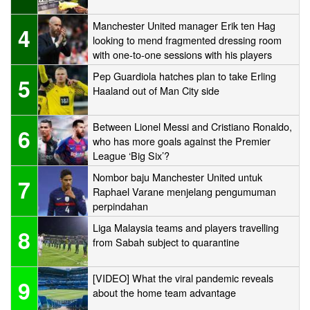
Manchester United manager Erik ten Hag
4
looking to mend fragmented dressing room
with one-to-one sessions with his players
Pep Guardiola hatches plan to take Erling
5
Haaland out of Man City side
Between Lionel Messi and Cristiano Ronaldo,
6
who has more goals against the Premier
League ‘Big Six’?
Nombor baju Manchester United untuk
7
Raphael Varane menjelang pengumuman
perpindahan
Liga Malaysia teams and players travelling
8
from Sabah subject to quarantine
[VIDEO] What the viral pandemic reveals
9
about the home team advantage