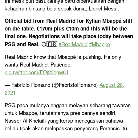
Ini meskipun pasukannya baru diperkuatkan dengan
kehadiran bintang bola sepak dunia, Lionel Messi.
Official bid from Real Madrid for Kylian Mbappé still
on the table. €170m plus €10m and this will be the
final one. Negotiations will take place today between
#RealMadrid
#Mbappé
PSG and Real. ⚪️🇫🇷
Real Madrid know that Mbappé is pushing. He only
wants Real Madrid. Patience.
pic.twitter.com/FOj231gw6J
— Fabrizio Romano (@FabrizioRomano)
August 26,
2021
PSG pada mulanya enggan melayan sebarang tawaran
untuk Mbappe, terutamanya presidennya sendiri,
Nasser Al Khelaifi yang kerap menegaskan bahawa
beliau tidak akan melepaskan penyerang Perancis itu.