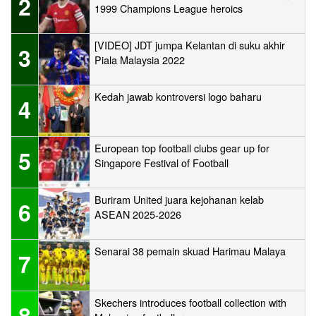
2
1999 Champions League heroics
[VIDEO] JDT jumpa Kelantan di suku akhir
3
Piala Malaysia 2022
Kedah jawab kontroversi logo baharu
4
European top football clubs gear up for
5
Singapore Festival of Football
Buriram United juara kejohanan kelab
6
ASEAN 2025-2026
Senarai 38 pemain skuad Harimau Malaya
7
Skechers introduces football collection with
8