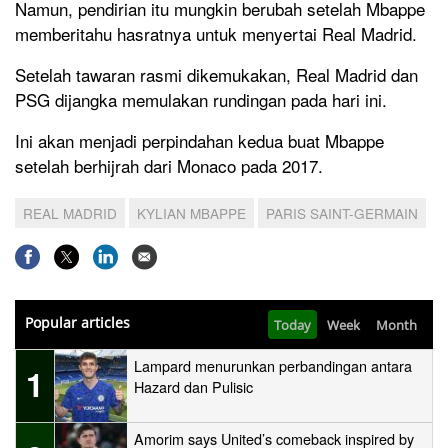
Namun, pendirian itu mungkin berubah setelah Mbappe
memberitahu hasratnya untuk menyertai Real Madrid.
Setelah tawaran rasmi dikemukakan, Real Madrid dan
PSG dijangka memulakan rundingan pada hari ini.
Ini akan menjadi perpindahan kedua buat Mbappe
setelah berhijrah dari Monaco pada 2017.
REAL MADRID
KYLIAN MBAPPE
PARIS SAINT-GERMAIN
Popular articles
Today
Week
Month
Lampard menurunkan perbandingan antara
1
Hazard dan Pulisic
Amorim says United’s comeback inspired by