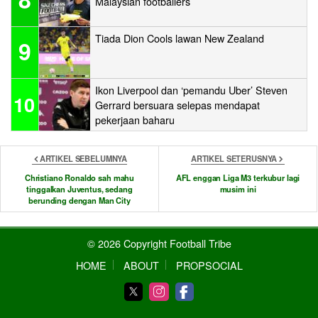
Malaysian footballers
Tiada Dion Cools lawan New Zealand
9
Ikon Liverpool dan ‘pemandu Uber’ Steven
10
Gerrard bersuara selepas mendapat
pekerjaan baharu
ARTIKEL SEBELUMNYA
ARTIKEL SETERUSNYA
Christiano Ronaldo sah mahu
AFL enggan Liga M3 terkubur lagi
tinggalkan Juventus, sedang
musim ini
berunding dengan Man City
© 2026 Copyright Football Tribe
HOME
ABOUT
PROPSOCIAL