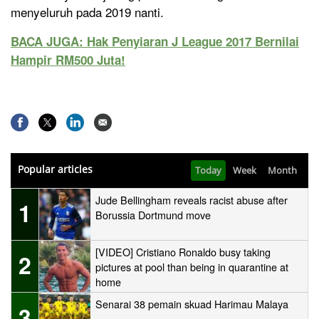
menyeluruh pada 2019 nanti.
BACA JUGA: Hak Penyiaran J League 2017 Bernilai
Hampir RM500 Juta!
Popular articles
Today
Week
Month
Jude Bellingham reveals racist abuse after
1
Borussia Dortmund move
[VIDEO] Cristiano Ronaldo busy taking
2
pictures at pool than being in quarantine at
home
Senarai 38 pemain skuad Harimau Malaya
3