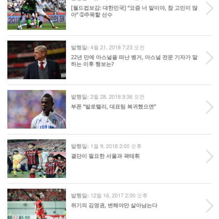
[월드컵보감: 대한민국] “요즘 너 말이야, 참 고민이 많
아” ➀주목할 선수
4월 21, 2018 7:23 오전
발행일:
22년 만에 아스널을 떠난 벵거, 아스널 전문 기자가 말
하는 이후 행보는?
2월 28, 2018 9:36 오전
발행일:
부폰 “발로텔리, 대표팀 복귀했으면”
1월 9, 2018 2:00 오후
발행일:
결단이 필요한 서울과 곽태휘
12월 16, 2017 2:00 오후
발행일:
위기의 김영권, 변해야만 살아남는다