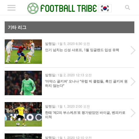
기타 리그
1월 5, 2020 6:30 오전
발행일:
인기 넘치는 신성 샤로프, 1월 잉글랜드 입성 유력
1월 2, 2020 12:13 오전
발행일:
‘아약스 골키퍼’ 오나나 “유럽 빅 클럽들, 흑인 골키퍼 원
하지 않는다”
1월 1, 2020 2:00 오전
발행일:
한때 ‘제2의 부스케츠’로 평가받았던 바이글, 벤피카로
이적
1월 1, 2020 12:10 오전
발행일: