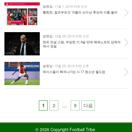
11월 1, 2019 9:06 오전
발행일:
황희찬, 잘츠부르크 10월의 선수상 후보에 이름 올려
10월 29, 2019 9:36 오전
발행일:
맨유 전설 스탐, 부임한 지 4달 만에 페예노르트 감독직
에서 경질
10월 25, 2019 5:00 오후
발행일:
에이스들이 빠져나가는 U-17 청소년 월드컵
Posts
1
2
…
9
다음
pagination
© 2026 Copyright Football Tribe