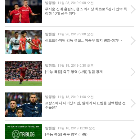
11월 28, 2019 9:09 오전
발행일:
무서운 신예 홀란드, 챔스 역사상 최초로 5경기 연속 득
점한 10대 선수 되다
11월 26, 2019 9:08 오전
발행일:
신트트라위던 감독 경질… 이승우 입지 변화 생기나
11월 19, 2019 5:30 오후
발행일:
[수능 특집] 축구 영역 (나형) 정답 공개
11월 18, 2019 1:00 오전
발행일:
프랑스에서 태어났지만, 알제리 대표팀을 선택했던 선
수들은?
11월 18, 2019 12:30 오전
발행일:
[수능 특집] 축구 영역 (나형)