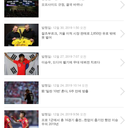
오프사이드 규정, 결국 바뀌나
12월 30, 2019 1:50 오전
발행일:
잘츠부르크, 겨울 이적 시장 판매로 2,850만 유로 밖에
못 벌어
12월 27, 2019 7:07 오전
발행일:
이승우, 드디어 벨기에 무대 데뷔전 치르다
12월 24, 2019 10:14 오전
발행일:
前 ‘밀란 10번’ 혼다, 6주 만에 방출
12월 24, 2019 9:56 오전
발행일:
프로 1군에서 총 16경기 출전…한없이 춥기만 했던 이승
우의 2019년