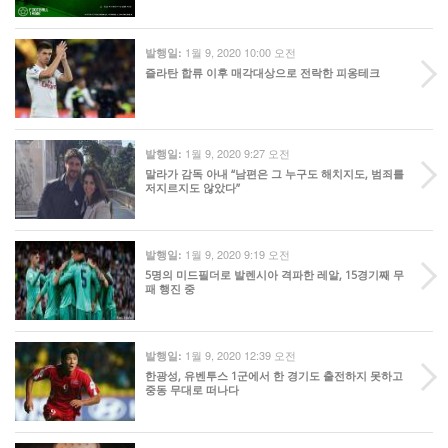
1월 9, 2020 10:00 오전
발행일:
즐라탄 합류 이후 매각대상으로 전락한 피옹테크
1월 9, 2020 9:27 오전
발행일:
말라가 감독 아내 “남편은 그 누구도 해치지도, 범죄를
저지르지도 않았다”
1월 9, 2020 9:19 오전
발행일:
5명의 미드필더로 발렌시아 격파한 레알, 15경기째 무
패 행진 중
1월 9, 2020 12:39 오전
발행일:
한광성, 유벤투스 1군에서 한 경기도 출전하지 못하고
중동 무대로 떠나다