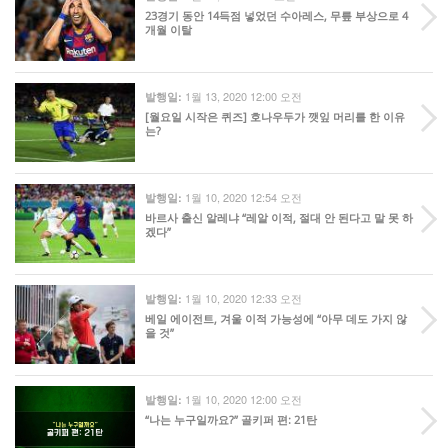
23경기 동안 14득점 넣었던 수아레스, 무릎 부상으로 4
개월 이탈
1월 13, 2020 12:00 오전
발행일:
[월요일 시작은 퀴즈] 호나우두가 깻잎 머리를 한 이유
는?
1월 10, 2020 12:54 오전
발행일:
바르사 출신 알레냐 “레알 이적, 절대 안 된다고 말 못 하
겠다”
1월 10, 2020 12:33 오전
발행일:
베일 에이전트, 겨울 이적 가능성에 “아무 데도 가지 않
을 것”
1월 10, 2020 12:00 오전
발행일:
“나는 누구일까요?” 골키퍼 편: 21탄