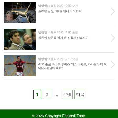
1월 6, 2020 12:30 오전
발행일:
즐라탄 동상, 3개월 만에 쓰러지다
1월 6, 2020 12:20 오전
발행일:
강등권 싸움을 하게 된 라울의 카스티야
1월 6, 2020 12:10 오전
발행일:
ATM 출신 수비수 루이스 “헤이니에르, 카카보다 더 뛰
어나…레알에 축하”
Posts
1
2
…
176
다음
pagination
© 2026 Copyright Football Tribe