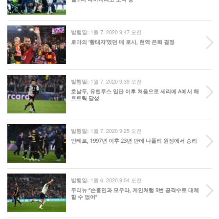
1월 7, 2020 9:47 오전
발행일:
로마의 ‘황태자’였던 데 로시, 현역 은퇴 결정
1월 7, 2020 9:39 오전
발행일:
호날두, 유벤투스 입단 이후 처음으로 세리에 A에서 해
트트릭 달성
1월 7, 2020 9:25 오전
발행일:
인테르, 1997년 이후 23년 만에 나폴리 원정에서 승리
1월 6, 2020 9:04 오전
발행일:
무리뉴 “손흥민과 모우라, 케인처럼 9번 공격수로 대체
할 수 없어”