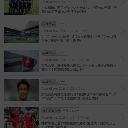
2026.02.12. 7:37 am
Posted on:
市立船橋に専用グラウンド整備へ！「長年の悲願」予
算3800万円超で29年度完成目標
ニュース
Jリーグ
2026.01.23. 6:31 pm
Posted on:
V・ファーレン長崎、U17タイ代表GKスリブンヤコ獲
得か！鹿島学園で選手権準V
ニュース
Jリーグ
2026.01.21. 10:24 am
Posted on:
宮代大聖、海外移籍の裏で…ヴィッセル神戸が新戦力
獲得！？FC東京下部組織出身
ニュース
Jリーグ
2026.01.21. 8:04 am
Posted on:
加地亮氏長男の進路判明！J経由せず海外移籍も？ガン
バ大阪ユースでは遠藤保仁氏長男と共闘
インタビュー
高校サッカー
2026.01.13. 10:00 am
Posted on:
神村学園が選手権初優勝で夏冬2冠達成！国立で示し
た完成度【高校サッカー】