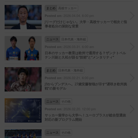
まとめ
高校サッカー
2026.04.04. 6:00 pm
Posted on:
Jリーグだけじゃない。大学・高校サッカーで相次ぐ指
導者処分の深刻な背景
ニュース
日本代表・海外組
2026.03.31. 6:00 am
Posted on:
日本のサッカー教育は欧州で通用する？ザンクトペル
テン川副と久松が語る“技術”と“メンタリティ”
まとめ
日本代表・海外組
2026.02.21. 6:00 pm
Posted on:
J3からブンデスへ。27歳安藤智哉が示す“遅咲き欧州挑
戦”の新モデル
ニュース
その他
2026.02.20. 12:00 pm
Posted on:
サッカー留学から大学へ！ユーロプラスが総合型選抜
対応の新プログラム開始
ニュース
その他