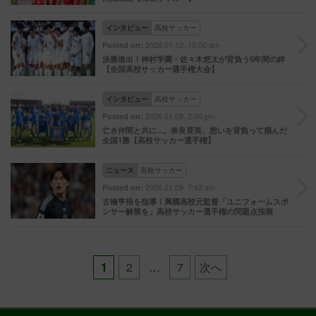
インタビュー
高校サッカー
2026.01.12. 10:00 am
Posted on:
決勝進出！神村学園・佐々木悠太が背負う6年間の絆
【全国高校サッカー選手権大会】
インタビュー
高校サッカー
2026.01.09. 2:00 pm
Posted on:
亡き仲間と共に…。奈良育英、想いを背負って掴んだ
全国1勝【高校サッカー選手権】
ニュース
高校サッカー
2026.01.09. 7:42 am
Posted on:
古橋亨梧を指導！興國高校元監督「ユニフォームスポ
ンサー解禁を」高校サッカー選手権の問題点指摘
Posts
1
2
…
7
次へ
pagination