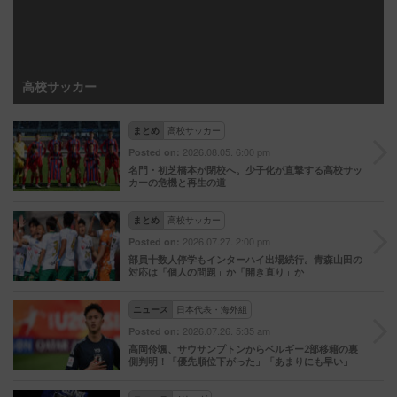
高校サッカー
まとめ
高校サッカー
2026.08.05. 6:00 pm
Posted on:
名門・初芝橋本が閉校へ。少子化が直撃する高校サッ
カーの危機と再生の道
まとめ
高校サッカー
2026.07.27. 2:00 pm
Posted on:
部員十数人停学もインターハイ出場続行。青森山田の
対応は「個人の問題」か「開き直り」か
ニュース
日本代表・海外組
2026.07.26. 5:35 am
Posted on:
高岡伶颯、サウサンプトンからベルギー2部移籍の裏
側判明！「優先順位下がった」「あまりにも早い」