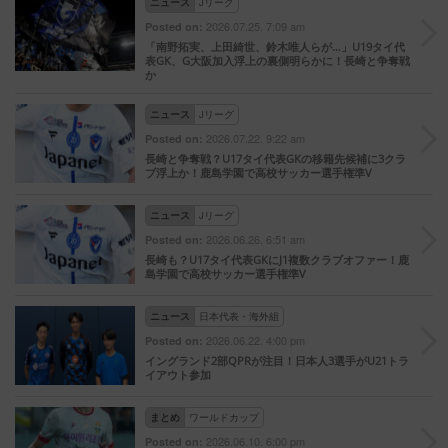
ニュース
Jリーグ
2026.07.25. 7:09 am
Posted on:
「南野拓実、上田綺世、鈴木唯人らが…」U19タイ代
表GK、G大阪加入浮上の裏側明らかに！長崎と争奪戦
か
ニュース
Jリーグ
2026.07.22. 9:22 am
Posted on:
長崎と争奪戦？U17タイ代表GKの移籍先候補に3クラ
ブ浮上か！鹿島学園で高校サッカー選手権準V
ニュース
Jリーグ
2026.06.26. 6:51 am
Posted on:
長崎も？U17タイ代表GKにJ1複数クラブオファー！鹿
島学園で高校サッカー選手権準V
ニュース
日本代表・海外組
2026.06.22. 4:00 pm
Posted on:
イングランド2部QPRが注目！日本人3選手がU21トラ
イアウト参加
まとめ
ワールドカップ
2026.06.10. 6:00 pm
Posted on: