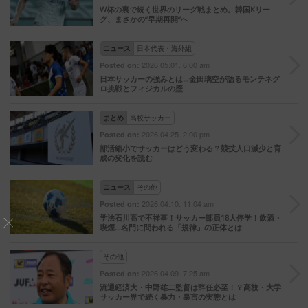
W杯の裏で続く世界のリーグ戦まとめ。韓国Kリー
グ、まさかの”早期再開”へ
ニュース
日本代表・海外組
2026.05.01. 6:00 am
Posted on:
日本サッカーの強みとは…金田璃空が語るモンテネグ
ロ挑戦とフィジカルの壁
まとめ
高校サッカー
2026.04.25. 2:00 pm
Posted on:
部活縮小でサッカーはどう変わる？競技人口減少と育
成の変化を読む
ニュース
その他
2026.04.10. 11:04 am
Posted on:
学法石川高で不祥事！サッカー部員18人停学！飲酒・
喫煙…名門に問われる「規律」の正体とは
その他
2026.04.09. 7:25 am
Posted on:
流通経済大・中野雄二監督は辞任必至！？高校・大学
サッカー界で続く暴力・暴言の実態とは