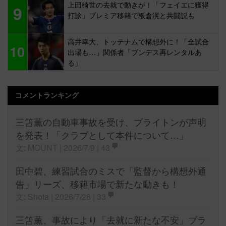
上田綺世の去就で動きが！「フェイエに獲得
9
打診」プレミア移籍で板倉滉と共闘説も
高井幸大、トッテナムで構想外に！「全試合
10
出場も…」関係者「ブンデス再レンタルあ
る」
コメントランキング
三笘薫の自動車事故を受け、ブライトンが声明
を発表！「クラブとして本件について…」
文: MOUNT | 2026/7/9 |
43
田中碧、練習試合のミスで「監督から構想外通
告」リーズ、移籍市場で新たな動きも！
文: Shota | 2026/7/28 |
33
三笘薫、事故により「去就に新たな不安」ブラ