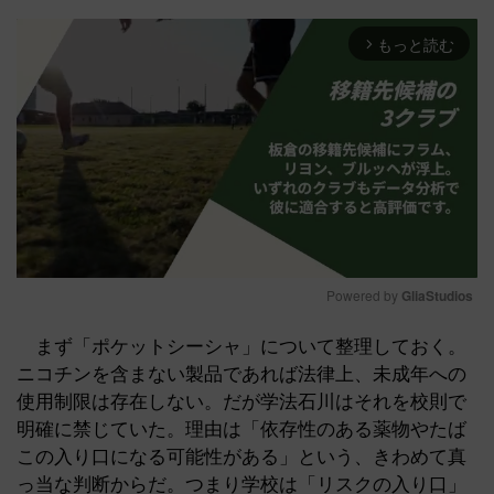
もっと読む
arrow_forward_ios
Powered by 
GliaStudios
Mute
まず「ポケットシーシャ」について整理しておく。
ニコチンを含まない製品であれば法律上、未成年への
使用制限は存在しない。だが学法石川はそれを校則で
明確に禁じていた。理由は「依存性のある薬物やたば
この入り口になる可能性がある」という、きわめて真
っ当な判断からだ。つまり学校は「リスクの入り口」