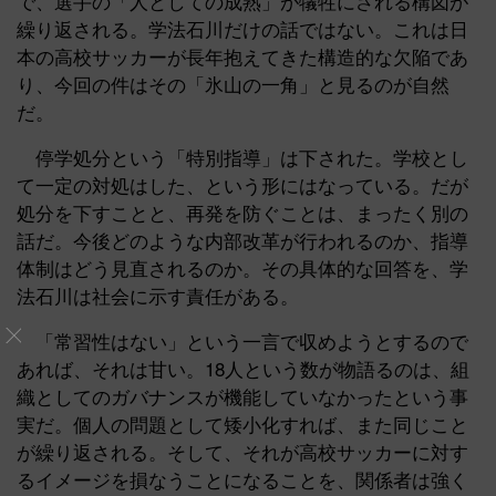
で、選手の「人としての成熟」が犠牲にされる構図が
繰り返される。学法石川だけの話ではない。これは日
本の高校サッカーが長年抱えてきた構造的な欠陥であ
り、今回の件はその「氷山の一角」と見るのが自然
だ。
停学処分という「特別指導」は下された。学校とし
て一定の対処はした、という形にはなっている。だが
処分を下すことと、再発を防ぐことは、まったく別の
話だ。今後どのような内部改革が行われるのか、指導
体制はどう見直されるのか。その具体的な回答を、学
法石川は社会に示す責任がある。
「常習性はない」という一言で収めようとするので
あれば、それは甘い。18人という数が物語るのは、組
織としてのガバナンスが機能していなかったという事
実だ。個人の問題として矮小化すれば、また同じこと
が繰り返される。そして、それが高校サッカーに対す
るイメージを損なうことになることを、関係者は強く