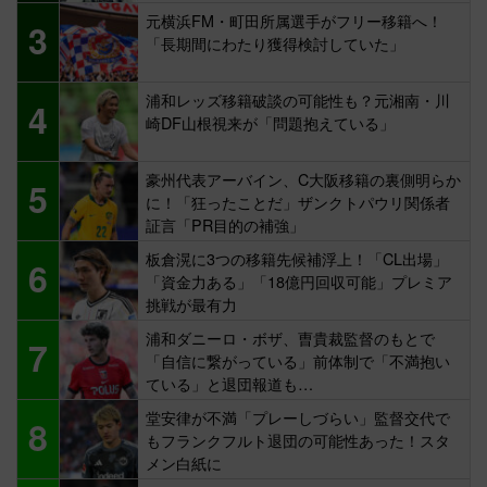
元横浜FM・町田所属選手がフリー移籍へ！
3
「長期間にわたり獲得検討していた」
浦和レッズ移籍破談の可能性も？元湘南・川
4
崎DF山根視来が「問題抱えている」
豪州代表アーバイン、C大阪移籍の裏側明らか
5
に！「狂ったことだ」ザンクトパウリ関係者
証言「PR目的の補強」
板倉滉に3つの移籍先候補浮上！「CL出場」
6
「資金力ある」「18億円回収可能」プレミア
挑戦が最有力
浦和ダニーロ・ボザ、曺貴裁監督のもとで
7
「自信に繋がっている」前体制で「不満抱い
ている」と退団報道も…
堂安律が不満「プレーしづらい」監督交代で
8
もフランクフルト退団の可能性あった！スタ
メン白紙に