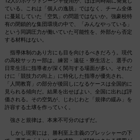
12人のポケットシーシャ使用が、ほぼ同時期に発覚し
ている。これは「個人の逸脱」ではなく、チーム全体
に蔓延していた「空気」の問題ではないか。強豪校特
有の閉鎖的な集団環境の中で、「みんなやっている」
という同調圧力が働いていた可能性を、外部から否定
する材料はない。
指導体制のあり方にも目を向けるべきだろう。現代
の高校サッカー部は、練習・遠征・寮生活と、選手の
日常生活に指導者が深く関与する場面が多い。それだ
けに「競技力の向上」に特化した指導が優先され、
「人間教育」の部分が後回しになるケースは全国的に
見られる傾向だ。結果を出せばよい、全国に出れば評
価される。その空気が、じわじわと「規律の緩み」を
許容する土壌を作っていく。
強さと規律は、本来不可分のはずだ。
しかし現実には、勝利至上主義のプレッシャーの下