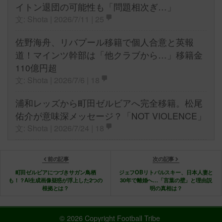
イトン退団の可能性も「問題相次ぎ…」
文: Shota | 2026/7/11 |
25
佐野海舟、リバプール移籍で個人合意と英報
道！マインツ幹部は「他クラブから…」移籍金
110億円超
文: Shota | 2026/7/6 |
18
浦和レッズから町田ゼルビアへ完全移籍。松尾
佑介が意味深メッセージ？「NOT VIOLENCE」
文: Shota | 2026/7/24 |
18
前の記事
次の記事
町田ゼルビアにつづきサガン鳥栖
ジェフOBリトバルスキー、日本人妻と
も！？AI生成画像疑惑が浮上した2つの
30年で離婚へ…「言葉の壁」と理由説
根拠とは？
明の真相は？
© 2026 Copyright Football Tribe