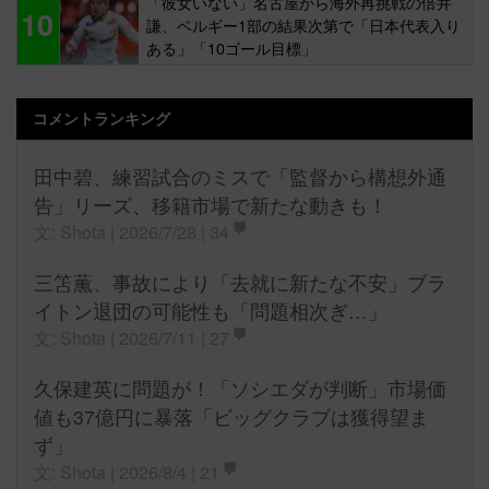
「彼女いない」名古屋から海外再挑戦の倍井
10
謙、ベルギー1部の結果次第で「日本代表入り
ある」「10ゴール目標」
コメントランキング
田中碧、練習試合のミスで「監督から構想外通
告」リーズ、移籍市場で新たな動きも！
文: Shota | 2026/7/28 |
34
三笘薫、事故により「去就に新たな不安」ブラ
イトン退団の可能性も「問題相次ぎ…」
文: Shota | 2026/7/11 |
27
久保建英に問題が！「ソシエダが判断」市場価
値も37億円に暴落「ビッグクラブは獲得望ま
ず」
文: Shota | 2026/8/4 |
21