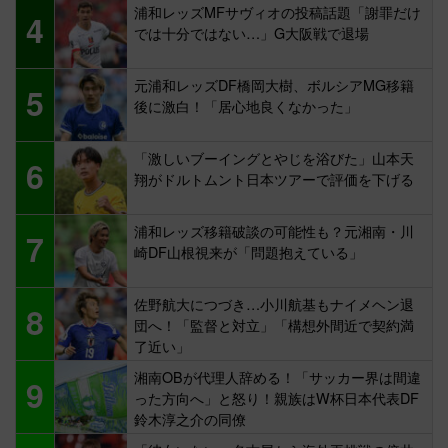
浦和レッズMFサヴィオの投稿話題「謝罪だけ
4
では十分ではない…」G大阪戦で退場
元浦和レッズDF橋岡大樹、ボルシアMG移籍
5
後に激白！「居心地良くなかった」
「激しいブーイングとやじを浴びた」山本天
6
翔がドルトムント日本ツアーで評価を下げる
浦和レッズ移籍破談の可能性も？元湘南・川
7
崎DF山根視来が「問題抱えている」
佐野航大につづき…小川航基もナイメヘン退
8
団へ！「監督と対立」「構想外間近で契約満
了近い」
湘南OBが代理人辞める！「サッカー界は間違
9
った方向へ」と怒り！親族はW杯日本代表DF
鈴木淳之介の同僚