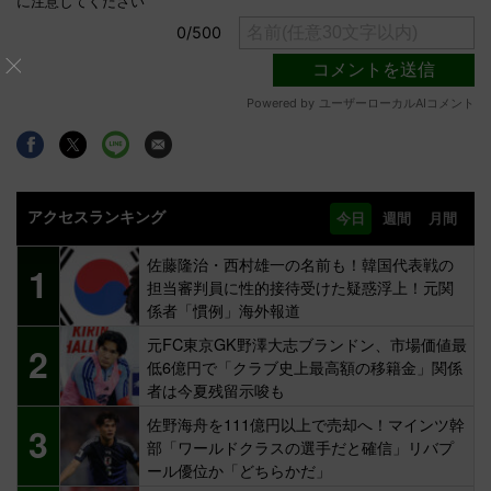
アクセスランキング
今日
週間
月間
佐藤隆治・西村雄一の名前も！韓国代表戦の
1
担当審判員に性的接待受けた疑惑浮上！元関
係者「慣例」海外報道
元FC東京GK野澤大志ブランドン、市場価値最
2
低6億円で「クラブ史上最高額の移籍金」関係
者は今夏残留示唆も
佐野海舟を111億円以上で売却へ！マインツ幹
3
部「ワールドクラスの選手だと確信」リバプ
ール優位か「どちらかだ」