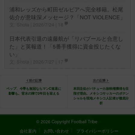
浦和レッズから町田ゼルビアへ完全移籍。松尾
佑介が意味深メッセージ？「NOT VIOLENCE」
文: Shota | 2026/7/24 |
18
日本代表引退の遠藤航が「リバプールと合意し
た」と英報道！「5番手獲得に資金投じたくな
い」
文: Shota | 2026/7/27 |
17
前の記事
次の記事
ペップ、今季も無冠ならマンC進退に
本田圭佑がパチューカ放映権獲得を目
影響も。背水の陣で2年目を迎える
指す理由。メキシコサッカーのポテン
シャルを現地メキシコ人記者が徹底分
析
© 2026 Copyright Football Tribe
会社案内
お問い合わせ
プライバシーポリシー