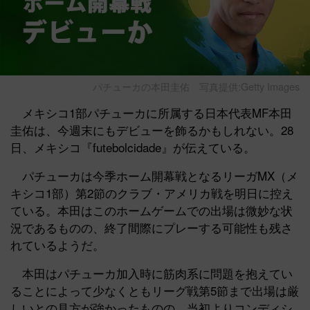
パチューカの本田圭佑
写真提供:Getty Images
メキシコ1部パチューカに所属する日本代表MF本田
圭佑は、今週末にもデビューを飾るかもしれない。28
日、メキシコ『futebolcidade』が伝えている。
パチューカは今季ホーム開幕戦となるリーガMX（メ
キシコ1部）第2節のクラブ・アメリカ戦を明日に控え
ている。本田はこのホームゲームでの出場は微妙な状
況であるものの、終了間際にプレーする可能性も残さ
れているようだ。
本田はパチューカ加入時に筋肉系に問題を抱えてい
ることによって少なくともリーグ戦第5節まで出場は厳
しいとの見方が強かったものの、当初よりコンディシ