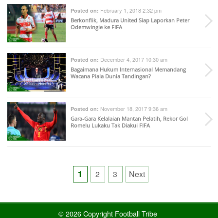
February 1, 2018 2:32 pm
Posted on:
Berkonflik, Madura United Siap Laporkan Peter
Odemwingie ke FIFA
December 4, 2017 10:30 am
Posted on:
Bagaimana Hukum Internasional Memandang
Wacana Piala Dunia Tandingan?
November 18, 2017 9:36 am
Posted on:
Gara-Gara Kelalaian Mantan Pelatih, Rekor Gol
Romelu Lukaku Tak Diakui FIFA
Posts
1
2
3
Next
pagination
© 2026 Copyright Football Tribe