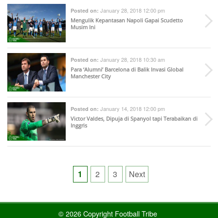
January 28, 2018 12:00 pm
Posted on:
Mengulik Kepantasan Napoli Gapai Scudetto
Musim Ini
January 28, 2018 10:30 am
Posted on:
Para ‘Alumni’ Barcelona di Balik Invasi Global
Manchester City
January 14, 2018 12:00 pm
Posted on:
Victor Valdes, Dipuja di Spanyol tapi Terabaikan di
Inggris
Posts
1
2
3
Next
pagination
© 2026 Copyright Football Tribe