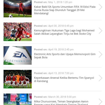
May 1, 2018 1:20 pm
Posted on:
Kabar Baik! EA Sports Umumkan FIFA 18 Edisi Piala
Dunia Rusia Siap Diunduh Tanggal 29 Mei
Mendatang!
April 30, 2018 6:45 pm
Posted on:
Kemungkinan Hukuman Tiga Laga bagi Mohamed
Salah Akibat Layangkan Tinju ke Bek Stoke City
April 19, 2018 2:45 pm
Posted on:
Electronic Arts Sports dan Upaya Memonopoli Gim
Sepak Bola
April 13, 2018 7:00 pm
Posted on:
Keperkasaan Arsenal Ketika Bertemu Tim Spanyol
di Kandang
March 30, 2018 5:00 pm
Posted on:
Mika Chunuonsee, Teman Seangkatan Aaron
Ramsey yang Kini Membela Timnas Thailand