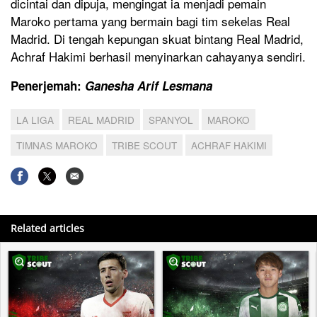
dicintai dan dipuja, mengingat ia menjadi pemain
Maroko pertama yang bermain bagi tim sekelas Real
Madrid. Di tengah kepungan skuat bintang Real Madrid,
Achraf Hakimi berhasil menyinarkan cahayanya sendiri.
Penerjemah:
Ganesha Arif Lesmana
LA LIGA
REAL MADRID
SPANYOL
MAROKO
TIMNAS MAROKO
TRIBE SCOUT
ACHRAF HAKIMI
Related articles