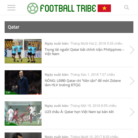
Qatar
Tháng Mười Hai 2, 2018 5:33 chiều
Ngày xuất bản:
Trọng tài người Qatar bắt chính trận Philippines –
Việt Nam
Tháng Sáu 1, 2018 7:07 chiều
Ngày xuất bản:
NÓNG: LĐBĐ Qatar chi “tiền tấn” để mời Zidane
làm HLV trưởng ĐTQG
Tháng Một 19, 2018 8:55 chiều
Ngày xuất bản:
U23 châu Á: Qatar hẹn Việt Nam tại bán kết
Tháng Mười 10, 2017 8:33 chiều
Ngày xuất bản: