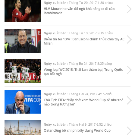
Tháng Tư 20, 2017 1:30 chiều
Ngày xuất bản:
HLV Mourinho vẫn để ngỏ khả năng ra đi của
Ibrahimovic
Tháng Tư 13, 2017 9:15 chiều
Ngày xuất bản:
Điểm tin tối 13/4 : Berlusconi chính thức chia tay AC
Milan
Tháng Ba 24, 2017 8:35 sáng
Ngày xuất bản:
Vòng loại WC 2018: Thái Lan thảm bại, Trung Quốc
tạo bất ngờ
Tháng Hai 24, 2017 4:15 chiều
Ngày xuất bản:
Chủ Tịch FIFA: “Hãy chờ xem World Cup sẽ như thế
nào trong tương lai”
Tháng Hai 9, 2017 6:52 chiều
Ngày xuất bản:
Qatar công bố chi phí xây dựng World Cup