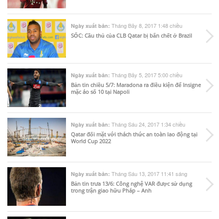
Tháng Bảy 8, 2017 1:48 chiều
Ngày xuất bản:
SỐC: Cầu thủ của CLB Qatar bị bắn chết ở Brazil
Tháng Bảy 5, 2017 5:00 chiều
Ngày xuất bản:
Bản tin chiều 5/7: Maradona ra điều kiện để Insigne
mặc áo số 10 tại Napoli
Tháng Sáu 24, 2017 1:34 chiều
Ngày xuất bản:
Qatar đối mặt với thách thức an toàn lao động tại
World Cup 2022
Tháng Sáu 13, 2017 11:41 sáng
Ngày xuất bản:
Bản tin trưa 13/6: Công nghệ VAR được sử dụng
trong trận giao hữu Pháp – Anh