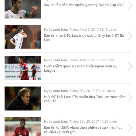
Xavi muốn dẫn dắt tuyển Qatar tại World Cup 2022
Tháng Mười 6, 2017 11:15 sáng
Ngày xuất bản:
Bản tin trưa 6/10: Lewandowski phá kỷ lục ở ĐT Ba
Lan
Tháng Tám 3, 2017 5:32 chiều
Ngày xuất bản:
Điểm mặt 9 quốc gia được miễn ngoại binh ở J
League
Tháng Bảy 28, 2017 4:10 chiều
Ngày xuất bản:
HLV ĐT Thái Lan: “Tôi muốn đưa Thái Lan vươn tầm
châu Á”
Tháng Bảy 25, 2017 10:20 chiều
Ngày xuất bản:
Bản tin tối 25/7: Alaba than phiền về sự thiếu hụt
các hậu vệ cánh giỏi