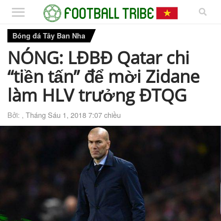
Bóng đá Tây Ban Nha
NÓNG: LĐBĐ Qatar chi
“tiền tấn” để mời Zidane
làm HLV trưởng ĐTQG
Bởi: ,
Tháng Sáu 1, 2018 7:07 chiều