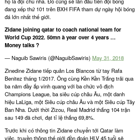
họ là đội chủ nhà. Đó cũng sẽ lần đầu tiên đội bóng
đang xếp thứ 101 trên BXH FIFA tham dự ngày hội bóng
đá lớn nhất thế giới.
Zidane joining qatar to coach national team for
World Cup 2022. 50mn à year over 4 years …
Money talks ?
— Naguib Sawiris (@NaguibSawiris)
May 31, 2018
Zinedine Zidane tiếp quản Los Blancos từ tay Rafa
Benitez tháng 1/2017. Ông cùng Kền Kền Trắng trải qua
ba năm đầy ắp vinh quang với ba chức vô địch
Champions League, ba siêu cúp châu Âu, một danh
hiệu LaLiga, một Siêu cúp châu Âu và một Siêu cúp Tây
Ban Nha. Dưới thời Zizou, Real Madrid thắng 104 trận
sau 149 đã chơi, đạt tỉ lệ thắng 69,8%.
Trước khi có thông tin Zidane chuyển tới Qatar làm
việc, truyền thông thế giới đồn đoán HLV 45 tuổi sẽ