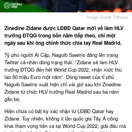
Image Credit: Tribuna
Zinedine Zidane được LĐBĐ Qatar mời về làm HLV
trưởng ĐTQG trong bốn năm tiếp theo, chỉ một
ngày sau khi ông chính thức chia tay Real Madrid.
Tỷ phú người Ai Cập, Naguib Sawiris đăng lên trang
Twitter cá nhân dòng trạng thái: “Zidane sẽ làm HLV
trưởng ĐTQG đến hết World Cup 2022, nhận mức thù
lao 50 triệu Euro một năm”. Dòng tweet của tỉ phủ
Naguib Sawiris xuất hiện chỉ vài giờ sau khi Zinedine
Zidane từ chức HLV trưởng Real Madrid sau ba năm
gắn bó.
Hiện chưa có bất kỳ xác nhận từ LĐBĐ Qatar hay
Zidane. Tuy nhiên, không ít lần quốc gia Tây Á công
khai tham vọng tiến xa tại World Cup 2022, giải đấu mà