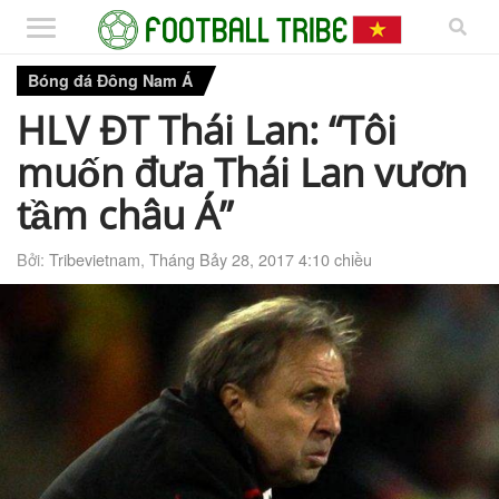
Bóng đá Đông Nam Á
HLV ĐT Thái Lan: “Tôi
muốn đưa Thái Lan vươn
tầm châu Á”
Bởi:
Tribevietnam
,
Tháng Bảy 28, 2017 4:10 chiều