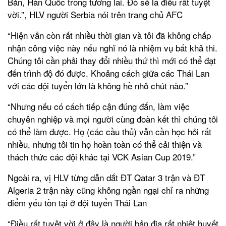
Bản, Hàn Quốc trong tương lai. Đó sẽ là điều rất tuyệt
vời.”, HLV người Serbia nói trên trang chủ AFC
“Hiện vẫn còn rất nhiều thời gian và tôi đã không chấp
nhận công việc này nếu nghĩ nó là nhiệm vụ bất khả thi.
Chúng tôi cần phải thay đổi nhiều thứ thì mới có thể đạt
đến trình độ đó được. Khoảng cách giữa các Thái Lan
với các đội tuyển lớn là không hề nhỏ chút nào.”
“Nhưng nếu có cách tiếp cận đúng đắn, làm việc
chuyên nghiệp và mọi người cùng đoàn kết thì chúng tôi
có thể làm được. Họ (các cầu thủ) vẫn cần học hỏi rất
nhiều, nhưng tôi tin họ hoàn toàn có thể cải thiện và
thách thức các đội khác tại VCK Asian Cup 2019.”
Ngoài ra, vị HLV từng dẫn dắt ĐT Qatar 3 trận và ĐT
Algeria 2 trận này cũng không ngần ngại chỉ ra những
điểm yếu tồn tại ở đội tuyển Thái Lan
“Điều rất tuyệt vời ở đây là người bản địa rất nhiệt huyết