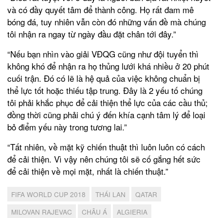
và có đầy quyết tâm để thành công. Họ rất đam mê
bóng đá, tuy nhiên vẫn còn đó những vấn đề mà chúng
tôi nhận ra ngay từ ngày đầu đặt chân tới đây.”
“Nếu bạn nhìn vào giải VĐQG cũng như đội tuyển thì
không khó để nhận ra họ thủng lưới khá nhiều ở 20 phút
cuối trận. Đó có lẽ là hệ quả của việc không chuẩn bị
thể lực tốt hoặc thiếu tập trung. Đây là 2 yếu tố chúng
tôi phải khắc phục để cải thiện thể lực của các cầu thủ;
đồng thời cũng phải chú ý đến khía cạnh tâm lý để loại
bỏ điểm yếu này trong tương lai.”
“Tất nhiên, về mặt kỹ chiến thuật thì luôn luôn có cách
để cải thiện. Vì vậy nên chúng tôi sẽ cố gắng hết sức
để cải thiện về mọi mặt, nhất là chiến thuật.”
FIFA WORLD CUP 2018
THÁI LAN
QATAR
MILOVAN RAJEVAC
CHÂU Á
ALGIERIA