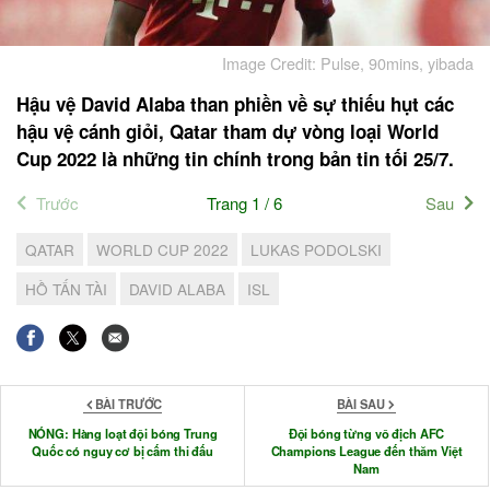
Image Credit: Pulse, 90mins, yibada
Hậu vệ David Alaba than phiền về sự thiếu hụt các
hậu vệ cánh giỏi, Qatar tham dự vòng loại World
Cup 2022 là những tin chính trong bản tin tối 25/7.
Trước
Trang 1 / 6
Sau
QATAR
WORLD CUP 2022
LUKAS PODOLSKI
HỒ TẤN TÀI
DAVID ALABA
ISL
BÀI TRƯỚC
BÀI SAU
NÓNG: Hàng loạt đội bóng Trung
Đội bóng từng vô địch AFC
Quốc có nguy cơ bị cấm thi đấu
Champions League đến thăm Việt
Nam