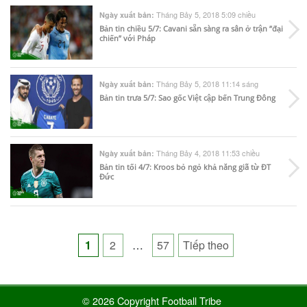
Tháng Bảy 5, 2018 5:09 chiều
Ngày xuất bản:
Bản tin chiều 5/7: Cavani sẵn sàng ra sân ở trận ”đại
chiến” với Pháp
Tháng Bảy 5, 2018 11:14 sáng
Ngày xuất bản:
Bản tin trưa 5/7: Sao gốc Việt cập bến Trung Đông
Tháng Bảy 4, 2018 11:53 chiều
Ngày xuất bản:
Bản tin tối 4/7: Kroos bỏ ngỏ khả năng giã từ ĐT
Đức
Posts
1
2
…
57
Tiếp theo
pagination
© 2026 Copyright Football Tribe