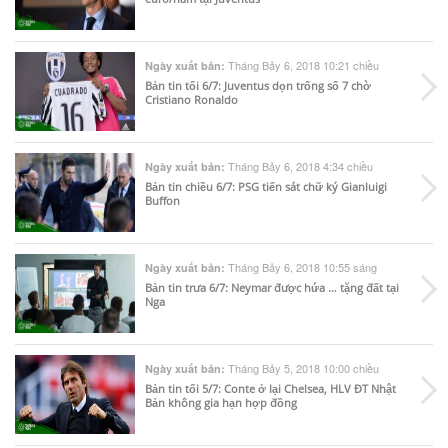
Tháng Bảy 6, 2018 10:21 chiều
Ngày xuất bản:
Bản tin tối 6/7: Juventus dọn trống số 7 chờ
Cristiano Ronaldo
Tháng Bảy 6, 2018 4:34 chiều
Ngày xuất bản:
Bản tin chiều 6/7: PSG tiến sát chữ ký Gianluigi
Buffon
Tháng Bảy 6, 2018 10:55 sáng
Ngày xuất bản:
Bản tin trưa 6/7: Neymar được hứa … tặng đất tại
Nga
Tháng Bảy 5, 2018 10:00 chiều
Ngày xuất bản:
Bản tin tối 5/7: Conte ở lại Chelsea, HLV ĐT Nhật
Bản không gia hạn hợp đồng