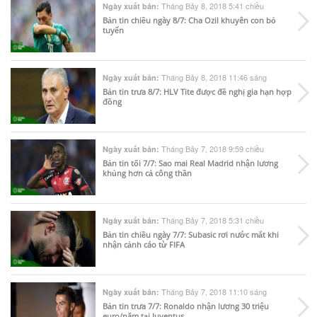
Tháng Bảy 8, 2018 5:41 chiều
Ngày xuất bản:
Bản tin chiều ngày 8/7: Cha Ozil khuyên con bỏ
tuyển
Tháng Bảy 8, 2018 11:46 sáng
Ngày xuất bản:
Bản tin trưa 8/7: HLV Tite được đề nghị gia hạn hợp
đồng
Tháng Bảy 7, 2018 9:59 chiều
Ngày xuất bản:
Bản tin tối 7/7: Sao mai Real Madrid nhận lương
khủng hơn cả công thần
Tháng Bảy 7, 2018 5:31 chiều
Ngày xuất bản:
Bản tin chiều ngày 7/7: Subasic rơi nước mắt khi
nhận cảnh cáo từ FIFA
Tháng Bảy 7, 2018 11:10 sáng
Ngày xuất bản:
Bản tin trưa 7/7: Ronaldo nhận lương 30 triệu
euro/năm tại Juventus