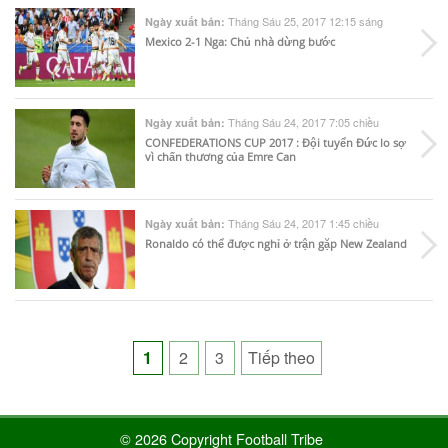
Tháng Sáu 25, 2017 12:15 sáng
Ngày xuất bản:
Mexico 2-1 Nga: Chủ nhà dừng bước
Tháng Sáu 24, 2017 7:05 chiều
Ngày xuất bản:
CONFEDERATIONS CUP 2017 : Đội tuyển Đức lo sợ
vì chấn thương của Emre Can
Tháng Sáu 24, 2017 1:45 chiều
Ngày xuất bản:
Ronaldo có thể được nghỉ ở trận gặp New Zealand
Posts
1
2
3
Tiếp theo
pagination
© 2026 Copyright Football Tribe