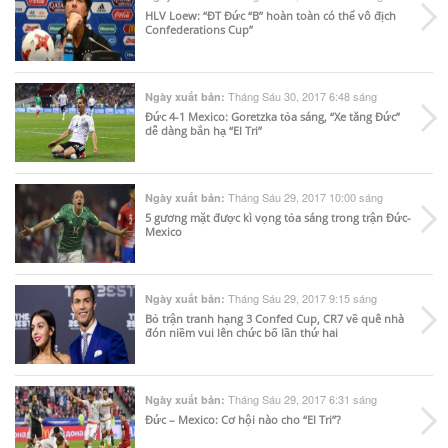
HLV Loew: “ĐT Đức “B” hoàn toàn có thể vô địch
Confederations Cup”
Tháng Sáu 30, 2017 6:48 sáng
Ngày xuất bản:
Đức 4-1 Mexico: Goretzka tỏa sáng, “Xe tăng Đức”
dễ dàng bắn hạ “El Tri”
Tháng Sáu 29, 2017 10:00 sáng
Ngày xuất bản:
5 gương mặt được kì vọng tỏa sáng trong trận Đức-
Mexico
Tháng Sáu 29, 2017 9:15 sáng
Ngày xuất bản:
Bỏ trận tranh hạng 3 Confed Cup, CR7 về quê nhà
đón niềm vui lên chức bố lần thứ hai
Tháng Sáu 29, 2017 6:31 sáng
Ngày xuất bản:
Đức – Mexico: Cơ hội nào cho “El Tri”?