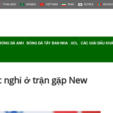
THAILAND
ARABIA
VIETNAM
IRAN
KOREA
MONGO
BÓNG ĐÁ ANH
BÓNG ĐÁ TÂY BAN NHA
UCL
CÁC GIẢI ĐẤU KH
 nghỉ ở trận gặp New