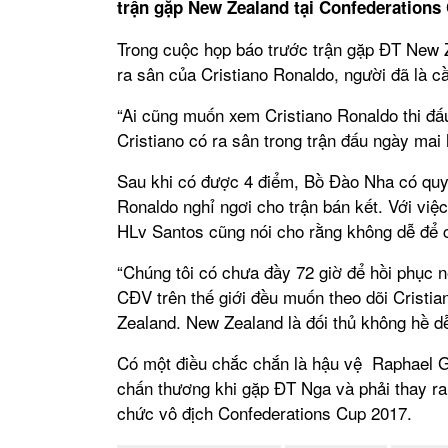
trận gặp New Zealand tại Confederations
Trong cuộc họp báo trước trận gặp ĐT New
ra sân của Cristiano Ronaldo, người đã là cầ
“Ai cũng muốn xem Cristiano Ronaldo thi đấu,
Cristiano có ra sân trong trận đấu ngày mai
Sau khi có được 4 điểm, Bồ Đào Nha có quyề
Ronaldo nghỉ ngơi cho trận bán kết. Với việ
HLv Santos cũng nói cho rằng không dễ để c
“Chúng tôi có chưa đầy 72 giờ để hồi phục n
CĐV trên thế giới đều muốn theo dõi Cristian
Zealand. New Zealand là đối thủ không hề dễ
Có một điều chắc chắn là hậu vệ Raphael Gu
chấn thương khi gặp ĐT Nga và phải thay ra
chức vô địch Confederations Cup 2017.