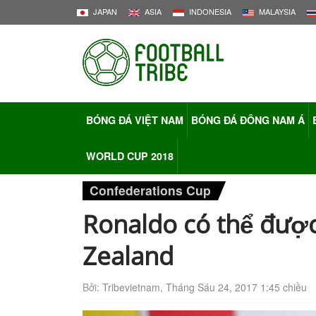
JAPAN
ASIA
INDONESIA
MALAYSIA
BÓNG ĐÁ VIỆT NAM
BÓNG ĐÁ ĐÔNG NAM Á
WORLD CUP 2018
Confederations Cup
Ronaldo có thể được
Zealand
Bởi:
Tribevietnam
,
Tháng Sáu 24, 2017 1:45 chiều