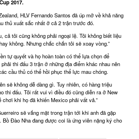
 Cup 2017.
 Zealand, HLV Fernando Santos đã úp mở về khả năng
u thủ xuất sắc nhất ở cả 2 trận trước đó.
 cả tôi cũng không phải ngoại lệ. Tôi không biết liệu
 hay không. Nhưng chắc chắn tôi sẽ xoay vòng.”
n tự quyết và họ hoàn toàn có thể lựa chọn để
c phải thi đấu 3 trận ở những địa điểm khác nhau nên
ác cầu thủ có thể hồi phục thể lực mau chóng.
ên sẽ không dễ dàng gì. Tuy nhiên, có hàng triệu
o thi đấu. Tôi rất vui vì điều đó cũng diễn ra ở New
 chơi khi họ đã khiến Mexico phải vất vả.”
erreiro sẽ vắng mặt trong trận tới khi anh đã gặp
. Bồ Đào Nha đang được coi là ứng viên nặng ký cho