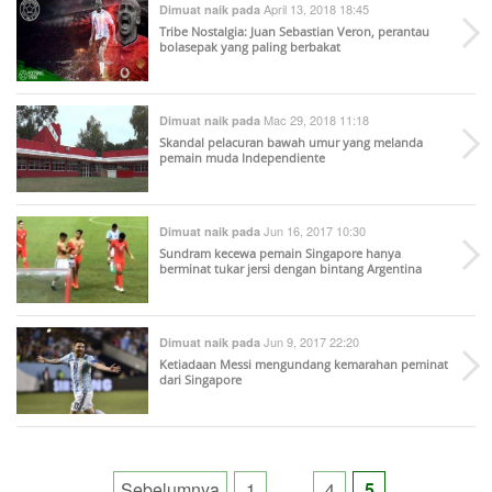
April 13, 2018 18:45
Dimuat naik pada
Tribe Nostalgia: Juan Sebastian Veron, perantau
bolasepak yang paling berbakat
Mac 29, 2018 11:18
Dimuat naik pada
Skandal pelacuran bawah umur yang melanda
pemain muda Independiente
Jun 16, 2017 10:30
Dimuat naik pada
Sundram kecewa pemain Singapore hanya
berminat tukar jersi dengan bintang Argentina
Jun 9, 2017 22:20
Dimuat naik pada
Ketiadaan Messi mengundang kemarahan peminat
dari Singapore
Posts
Sebelumnya
1
…
4
5