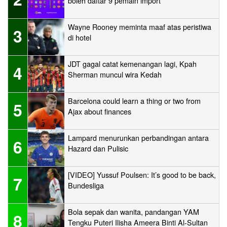
boleh daftar 9 pemain import
Wayne Rooney meminta maaf atas peristiwa
3
di hotel
JDT gagal catat kemenangan lagi, Kpah
4
Sherman muncul wira Kedah
Barcelona could learn a thing or two from
5
Ajax about finances
Lampard menurunkan perbandingan antara
6
Hazard dan Pulisic
[VIDEO] Yussuf Poulsen: It’s good to be back,
7
Bundesliga
Bola sepak dan wanita, pandangan YAM
8
Tengku Puteri Ilisha Ameera Binti Al-Sultan