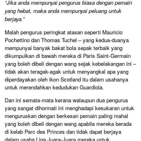
“Jika anda mempunyai pengurus biasa dengan pemain
yang hebat, maka anda mempunyai peluang untuk
berjaya.”
Malah pengurus peringkat atasan seperti Mauricio
Pochettino dan Thomas Tuchel – yang kedua-duanya
mempunyai banyak bakat bola sepak terbaik yang
dikumpulkan di bawah mereka di Paris Saint-Germain
yang boleh dibeli dengan wang sejak kebelakangan ini –
tidak akan teragak-agak untuk menyangkal apa yang
diperdayakan oleh ikon Scotland itu dalam usahanya
untuk merendahkan kedudukan Guardiola.
Dan ini semata-mata kerana walaupun dua pengurus
yang sangat dihormati ini menghadapi kesukaran untuk
menguruskan dengan berkesan pemain paling mahal
yang boleh dibeli dengan wang apabila mereka berada
di kelab Parc des Princes dan tidak dapat berjaya
dalam usaha Liga Juara-Juara mereka untuk