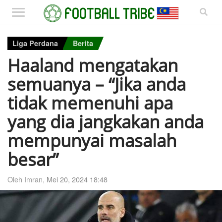
Liga Perdana
Berita
Haaland mengatakan
semuanya – “Jika anda
tidak memenuhi apa
yang dia jangkakan anda
mempunyai masalah
besar”
Oleh Imran,
Mei 20, 2024 18:48