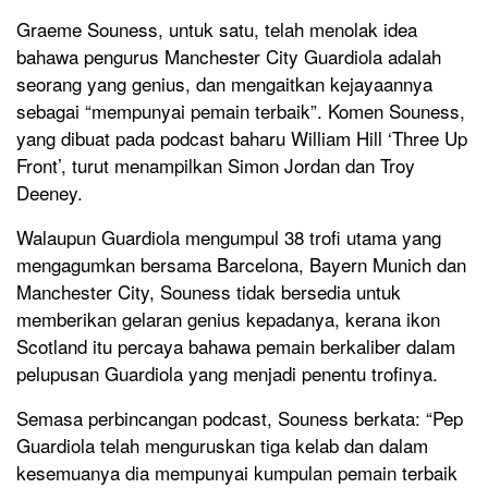
Graeme Souness, untuk satu, telah menolak idea
bahawa pengurus Manchester City Guardiola adalah
seorang yang genius, dan mengaitkan kejayaannya
sebagai “mempunyai pemain terbaik”. Komen Souness,
yang dibuat pada podcast baharu William Hill ‘Three Up
Front’, turut menampilkan Simon Jordan dan Troy
Deeney.
Walaupun Guardiola mengumpul 38 trofi utama yang
mengagumkan bersama Barcelona, Bayern Munich dan
Manchester City, Souness tidak bersedia untuk
memberikan gelaran genius kepadanya, kerana ikon
Scotland itu percaya bahawa pemain berkaliber dalam
pelupusan Guardiola yang menjadi penentu trofinya.
Semasa perbincangan podcast, Souness berkata: “Pep
Guardiola telah menguruskan tiga kelab dan dalam
kesemuanya dia mempunyai kumpulan pemain terbaik