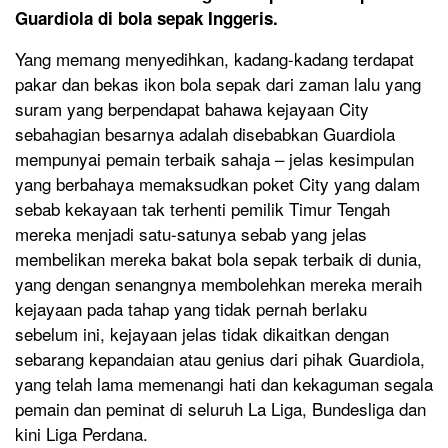
Guardiola di bola sepak Inggeris.
Yang memang menyedihkan, kadang-kadang terdapat
pakar dan bekas ikon bola sepak dari zaman lalu yang
suram yang berpendapat bahawa kejayaan City
sebahagian besarnya adalah disebabkan Guardiola
mempunyai pemain terbaik sahaja – jelas kesimpulan
yang berbahaya memaksudkan poket City yang dalam
sebab kekayaan tak terhenti pemilik Timur Tengah
mereka menjadi satu-satunya sebab yang jelas
membelikan mereka bakat bola sepak terbaik di dunia,
yang dengan senangnya membolehkan mereka meraih
kejayaan pada tahap yang tidak pernah berlaku
sebelum ini, kejayaan jelas tidak dikaitkan dengan
sebarang kepandaian atau genius dari pihak Guardiola,
yang telah lama memenangi hati dan kekaguman segala
pemain dan peminat di seluruh La Liga, Bundesliga dan
kini Liga Perdana.