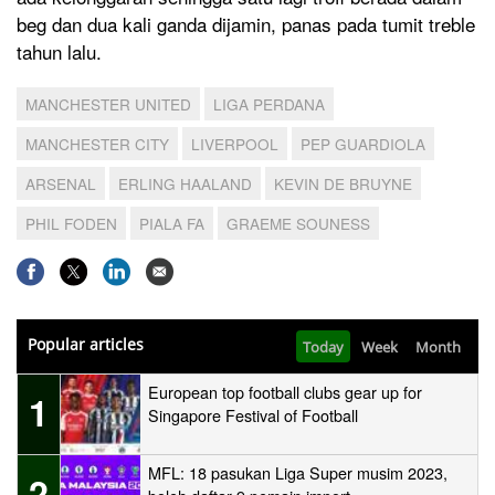
beg dan dua kali ganda dijamin, panas pada tumit treble
tahun lalu.
MANCHESTER UNITED
LIGA PERDANA
MANCHESTER CITY
LIVERPOOL
PEP GUARDIOLA
ARSENAL
ERLING HAALAND
KEVIN DE BRUYNE
PHIL FODEN
PIALA FA
GRAEME SOUNESS
Popular articles
Today
Week
Month
European top football clubs gear up for
1
Singapore Festival of Football
MFL: 18 pasukan Liga Super musim 2023,
2