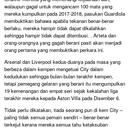
walaupun gagal untuk mengancam 100 mata yang
mereka kumpulkan pada 2017-2018, pasukan Guardiola
membuktikan bahawa apabila tekanan benar-benar
berlaku, mereka hampir tidak dapat dikalahkan
sehingga hampir tidak dapat ditembusi. . Arteta dan
orang-orangnya yang gagah berani pasti akan menjadi
orang pertama yang membuktikan perkara ini.
Arsenal dan Liverpool kedua-duanya pada masa yang
berbeza dalam kempen mengetuai City dalam
kedudukan sehingga bulan-bulan terakhir kempen,
tetapi pemegang gelaran yang berani itu mengumpulkan
19 kemenangan dan empat seri sejak kekalahan liga
terakhir mereka kepada Aston Villa pada Disember 6.
Tidak perlu dikatakan, tiada seorang pun di kem City –
paling tidak semua pemain sendiri – benar-benar
terkejut kerana mereka semua tahu ketaksuban